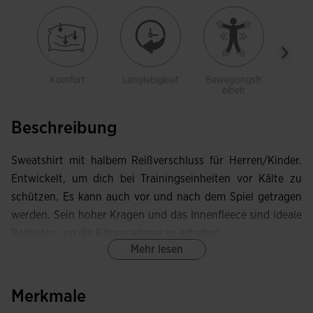
Komfort
Langlebigkeit
Bewegungsfr
Wei
eiheit
Beschreibung
Sweatshirt mit halbem Reißverschluss für Herren/Kinder.
Entwickelt, um dich bei Trainingseinheiten vor Kälte zu
schützen. Es kann auch vor und nach dem Spiel getragen
werden. Sein hoher Kragen und das Innenfleece sind ideale
Begleiter, um die Körperwärme zu erhalten.
Mehr lesen
Dieses Sweatshirt mit Stehkragen verfügt über einen
halben Reißverschluss, dessen Schieber durch eine
Merkmale
Textilblende geschützt ist, um Scheuern am Hals zu