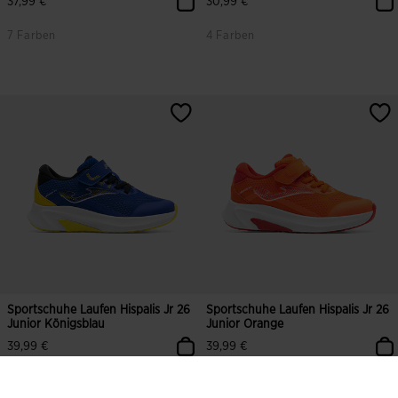
37,99 €
30,99 €
7 Farben
4 Farben
Sportschuhe Laufen Hispalis Jr 26
Sportschuhe Laufen Hispalis Jr 26
Junior Königsblau
Junior Orange
39,99 €
39,99 €
6 Farben
6 Farben