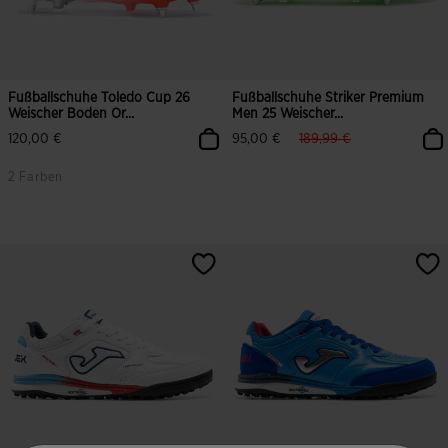
Fußballschuhe Toledo Cup 26
Fußballschuhe Striker Premium
Weischer Boden Or...
Men 25 Weischer...
label.price.reduced.fro
label.price.to
120,00 €
95,00 €
189,99 €
2 Farben
4,2 von 5 Kundenbewertungen
4,5 von 5 Kundenbewertungen