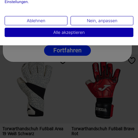
Einstellungen.
Deutschland
Torwarthandschuh Fußball
Torwarthandschuh Fußball Area
Hunter Orange
19 Schwarz Neon...
Sprache
Ablehnen
Nein, anpassen
27,99 €
125,99 €
Deutsche
Alle akzeptieren
3 Farben
2 Farben
Fortfahren
Torwarthandschuh Fußball Area
Torwarthandschuh Fußball Brave
19 Weiß Schwarz
Rot