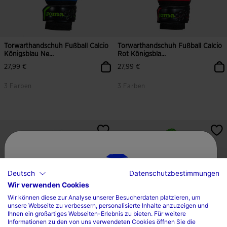
Torwarthandschuh Fußball Calcio
Torwarthandschuh Fußball Calcio
Königsblau Ne...
Rot Königsbla...
27,99 €
27,99 €
3 Farben
3 Farben
Deutsch
Datenschutzbestimmungen
Wir verwenden Cookies
Wählen sie ihr land und ihre sprache
Wir können diese zur Analyse unserer Besucherdaten platzieren, um
unsere Webseite zu verbessern, personalisierte Inhalte anzuzeigen und
Land
Ihnen ein großartiges Webseiten-Erlebnis zu bieten. Für weitere
Informationen zu den von uns verwendeten Cookies öffnen Sie die