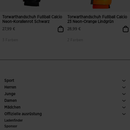
Torwarthandschuh Fußball Calcio
Torwarthandschuh Fußball Calcio
Neon-Korallenrot Schwarz
23 Neon-Orange Lindgrün
27,99 €
28,99 €
3 Farben
2 Farben
Sport
Running
Herren
Fussball
Schuh Herren
Junge
Padel
Sport
Alle Jungenbekleidung anzeigen
Damen
Tennis
Schuh Damen
Mädchen
Trailrunning
Sport
Alle Mädchenkleidung anzeigen
Offizielle ausrüstung
Fussball
Ladenfinder
Hallenfussball
Sponsor