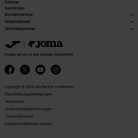
Ausschüsse und Verbände
Kataloge
Sonderausgaben
Nachrichten
Kundenservice
Kaufbedingungen
Unternehmen
Transport und Lieferung
Kataloge
Vertriebspartner
Rückgabe
Verhaltenskodex
Lagerhändler
Gröesssenberater
Ethischer Kanal
Jomanet
FAQs
Qualitäts- und Umweltpolitik
Marketing-Bereich
Kontakt Aufnehmen
Jobs & Karriere
Kontakt aufnehmen
Folgen sie uns in den sozialen netzwerken
Barrierefreiheit
Affiliates
Ethics Channel
Copyright © 2026 Alle Rechte vorbehalten
Dienstleistungsbedingungen
Impressum
Datenschutzbestimmungen
Cookie-Richtlinie
Cookie-Einstellungen ändern