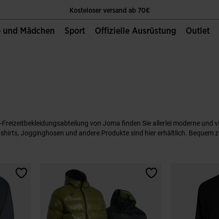
Kosteloser versand ab 70€
e und Mädchen
Sport
Offizielle Ausrüstung
Outlet
Die Einzige Offizielle Website von Joma Sport
Kosteloser versand ab 70€
Die Einzige Offizielle Website von Joma Sport
Kosteloser versand ab 70€
-Freizeitbekleidungsabteilung von Joma finden Sie allerlei moderne und vi
hirts, Jogginghosen und andere Produkte sind hier erhältlich. Bequem zu se