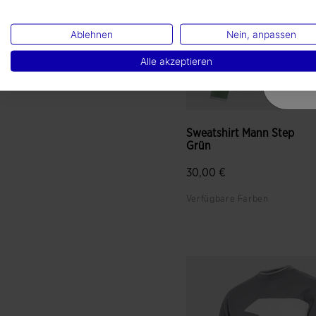
Ablehnen
Nein, anpassen
Alle akzeptieren
Sweatshirt Mann Step
Grün
30,00 €
Verfügbare Farben
3,4 von 5 Kundenbewertun