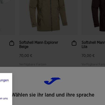
Softshell Mann Explorer
Softshell Man
Beige
Lila
70,00 €
70,00 €
Verfügbare Farben
Verfügbare Far
ungen
en
4,3 von 5 Kundenbewertungen
4,2 von 5 Ku
Wählen sie ihr land und ihre sprache
on uns