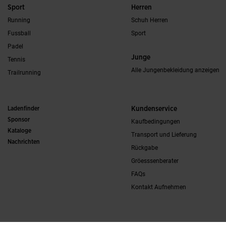
Sport
Herren
Running
Schuh Herren
Fussball
Sport
Padel
Junge
Tennis
Alle Jungenbekleidung anzeigen
Trailrunning
Ladenfinder
Kundenservice
Sponsor
Kaufbedingungen
Kataloge
Transport und Lieferung
Nachrichten
Rückgabe
Gröesssenberater
FAQs
Kontakt Aufnehmen