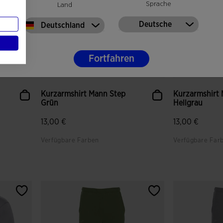
Sprache
Land
Deutsche
Deutschland
Fortfahren
Kurzarmshirt Mann Step
Kurzarmshirt
Grün
Hellgrau
13,00 €
13,00 €
Verfügbare Farben
Verfügbare Far
gen
4,2 von 5 Kundenbewertungen
5 von 5 Kund