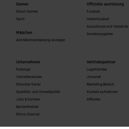
Damen
Offizielle ausrüstung
Schuh Damen
Fussball
Sport
Hallenfussball
Ausschüsse und Verbände
Mädchen
Sonderausgaben
Alle Mädchenkleidung anzeigen
Unternehmen
Vertriebspartner
Kataloge
Lagerhändler
Verhaltenskodex
Jomanet
Ethischer Kanal
Marketing-Bereich
Qualitäts- und Umweltpolitik
Kontakt aufnehmen
Jobs & Karriere
Affiliates
Barrierefreiheit
Ethics Channel