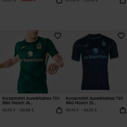
-
95,00 €
189,99 €
85,00 €
95,00 €
4,5 von 5 Kundenbewertungen
4,6 von 5 Kundenbewertungen
Kurzarmshirt Auswärtsdress TSV
Kurzarmshirt Auswärtsdress TSV
1860 Múnich 26...
1860 Múnich 25...
-
-
49,95 €
89,98 €
49,95 €
89,95 €