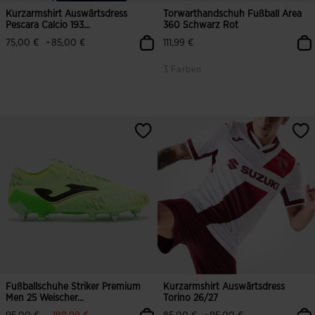
Kurzarmshirt Auswärtsdress
Torwarthandschuh Fußball Area
Pescara Calcio 193...
360 Schwarz Rot
-
75,00 €
85,00 €
111,99 €
3 Farben
5 von 5 Kundenbewertungen
5 von 5 Kundenbewertungen
Fußballschuhe Striker Premium
Kurzarmshirt Auswärtsdress
Men 25 Weischer...
Torino 26/27
label.price.reduced.from
label.price.to