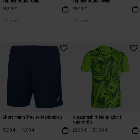
Teppichboden Gelb
Teppichboden Weiß
58,99 €
58,99 €
3 Farben
3 Farben
3,8 von 5 Kundenbewertungen
5 von 5 Kundenbewertungen
Short Mann Treviso Marineblau
Kurzarmshirt Mann Lion II
Neongrün
-
-
13,99 €
14,99 €
28,99 €
30,00 €