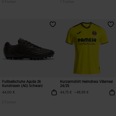
8 Farben
7 Farben
3,9 von 5 Kundenbewertungen
4,3 von 5 Kundenbewertungen
Fußballschuhe Aguila 26
Kurzarmshirt Heimdress Villarreal
Kunstrasen (AG) Schwarz
24/25
-
44,00 €
44,75 €
48,99 €
2 Farben