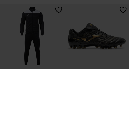
Trainingsanzug Mann Phoenix III
Fußballschuhe Score Cup 26
Schwarz Weiß
Kunstrasen (AG) Schwarz
-
56,99 €
58,99 €
61,99 €
13 Farben