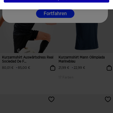
Fortfahren
Kurzarmshirt Auswärtsdress Real
Kurzarmshirt Mann Olimpiada
Sociedad De F...
Marineblau
-
-
80,01 €
85,00 €
21,99 €
22,99 €
17 Farben
3,5 von 5 Kundenbewertungen
5 von 5 Kundenbewertungen