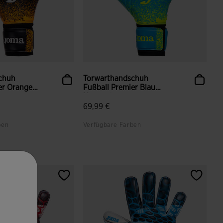
chuh
Torwarthandschuh
er Orange
Fußball Premier Blau
Neongrü...
69,99 €
ben
Verfügbare Farben
enbewertungen
4 von 5 Kundenbewertungen