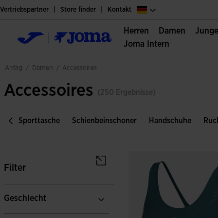
Vertriebspartner
Store finder
Kontakt
Herren
Damen
Jung
Joma Intern
damen
anfag
/
/
accessoires
Accessoires
(250 Ergebnisse)
en
Sporttasche
Schienbeinschoner
Handschuhe
Ruc
Filter
Geschlecht