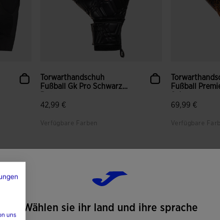
Torwarthandschuh
Torwarthands
Fußball Gk Pro Schwarz
Fußball Premi
Rot
Schwa...
42,99 €
69,99 €
Verfügbare Farben
Verfügbare Far
gen
4,9 von 5 Kundenbewertungen
5 von 5 Kund
ungen
Wählen sie ihr land und ihre sprache
on uns