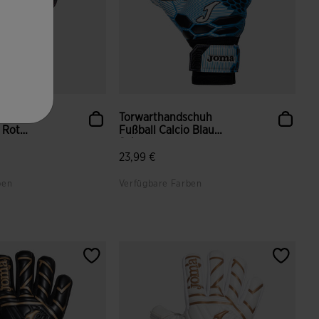
chuh
Torwarthandschuh
 Rot
Fußball Calcio Blau
Schwarz
23,99 €
ben
Verfügbare Farben
ndenbewertungen
4,6 von 5 Kundenbewertungen