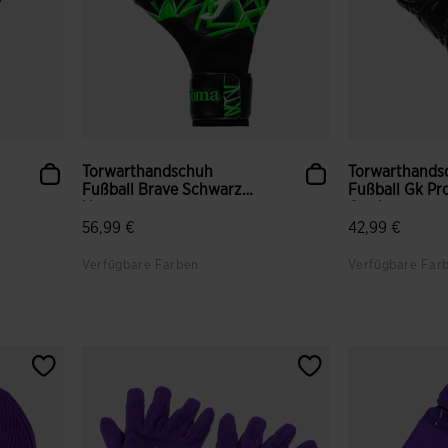
Torwarthandschuh
Torwarthands
Fußball Brave Schwarz
Fußball Gk Pr
Neongr...
Gold
56,99 €
42,99 €
Verfügbare Farben
Verfügbare Far
gen
5 von 5 Kundenbewertungen
5 von 5 Kund