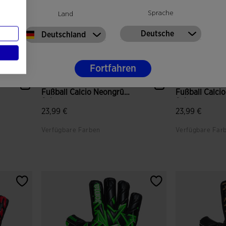
Sprache
Land
Deutsche
Deutschland
Fortfahren
Torwarthandschuh
Torwarthands
Fußball Calcio Neongrün
Fußball Calcio
Schw...
Schwarz
23,99 €
23,99 €
Verfügbare Farben
Verfügbare Far
en
5 von 5 Kundenbewertungen
3,5 von 5 Ku