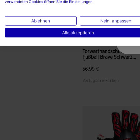
verwendeten Cookies öffnen Sie die Einstellungen.
Ablehnen
Nein, anpassen
Alle akzeptieren
Torwarthandschuh
Fußball Brave Schwarz
Grau
56,99 €
Verfügbare Farben
5 von 5 Kundenbewertung