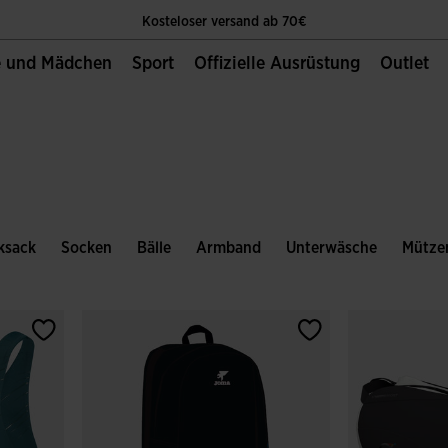
Kosteloser versand ab 70€
e und Mädchen
Sport
Offizielle Ausrüstung
Outlet
Die Einzige Offizielle Website von Joma Sport
Kosteloser versand ab 70€
Die Einzige Offizielle Website von Joma Sport
Kosteloser versand ab 70€
ksack
Socken
Bälle
Armband
Unterwäsche
Mütze