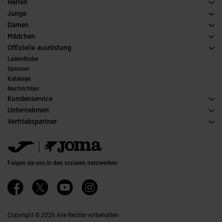
Running
Herren
Fussball
Schuh Herren
Junge
Padel
Sport
Alle Jungenbekleidung anzeigen
Damen
Tennis
Schuh Damen
Mädchen
Trailrunning
Sport
Alle Mädchenkleidung anzeigen
Offizielle ausrüstung
Fussball
Ladenfinder
Hallenfussball
Sponsor
Ausschüsse und Verbände
Kataloge
Sonderausgaben
Nachrichten
Kundenservice
Kaufbedingungen
Unternehmen
Transport und Lieferung
Kataloge
Vertriebspartner
Rückgabe
Verhaltenskodex
Lagerhändler
Gröesssenberater
Ethischer Kanal
Jomanet
FAQs
Qualitäts- und Umweltpolitik
Marketing-Bereich
Kontakt Aufnehmen
Jobs & Karriere
Kontakt aufnehmen
Folgen sie uns in den sozialen netzwerken
Barrierefreiheit
Affiliates
Ethics Channel
Copyright © 2026 Alle Rechte vorbehalten