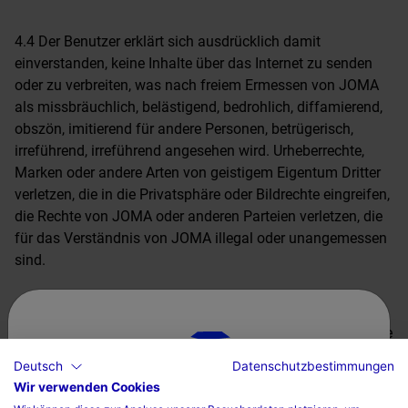
4.4 Der Benutzer erklärt sich ausdrücklich damit
einverstanden, keine Inhalte über das Internet zu senden
oder zu verbreiten, was nach freiem Ermessen von JOMA
als missbräuchlich, belästigend, bedrohlich, diffamierend,
obszön, imitierend für andere Personen, betrügerisch,
irreführend, irreführend angesehen wird. Urheberrechte,
Marken oder andere Arten von geistigem Eigentum Dritter
verletzen, die in die Privatsphäre oder Bildrechte eingreifen,
die Rechte von JOMA oder anderen Parteien verletzen, die
für das Verständnis von JOMA illegal oder unangemessen
sind.
Der Benutzer erklärt sich damit einverstanden, keine Inhalte
kommerzieller Art in das Web hochzuladen und den Inhalt
Deutsch
Datenschutzbestimmungen
des Webs in keiner Weise zu verwenden, um andere
Wir verwenden Cookies
Wählen sie ihr land und ihre sprache
Personen zum Beitritt oder zur Nutzung eines angebotenen