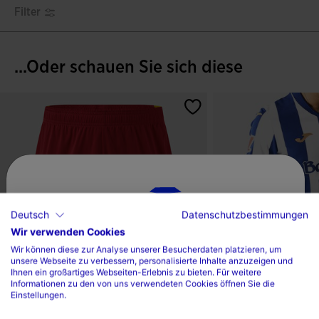
Filter
...Oder schauen Sie sich diese
Deutsch
Datenschutzbestimmungen
Wir verwenden Cookies
Wählen sie ihr land und ihre sprache
Wir können diese zur Analyse unserer Besucherdaten platzieren, um
unsere Webseite zu verbessern, personalisierte Inhalte anzuzeigen und
Land
Ihnen ein großartiges Webseiten-Erlebnis zu bieten. Für weitere
Informationen zu den von uns verwendeten Cookies öffnen Sie die
Einstellungen.
Deutschland
Short Mann Tokio Rot Gelb
Kurzarmshirt Heimdres