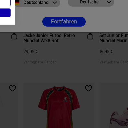
Deutsche
Deutschland
Fortfahren
Jacke Junior Futbol Retro
Set Junior Fu
Mundial Weiß Rot
Mundial Marin
29,95 €
19,95 €
Verfügbare Farben
Verfügbare Far