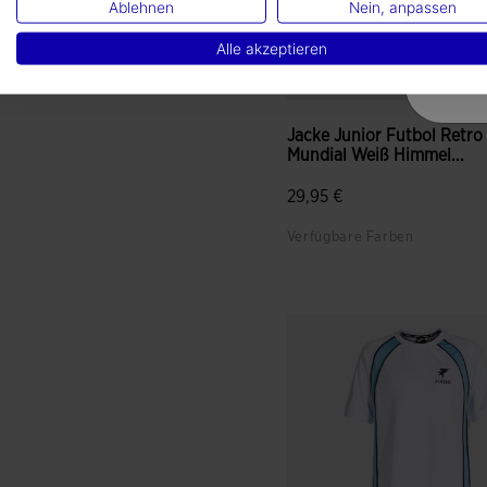
Ablehnen
Nein, anpassen
Alle akzeptieren
Jacke Junior Futbol Retro
Mundial Weiß Himmel...
29,95 €
Verfügbare Farben