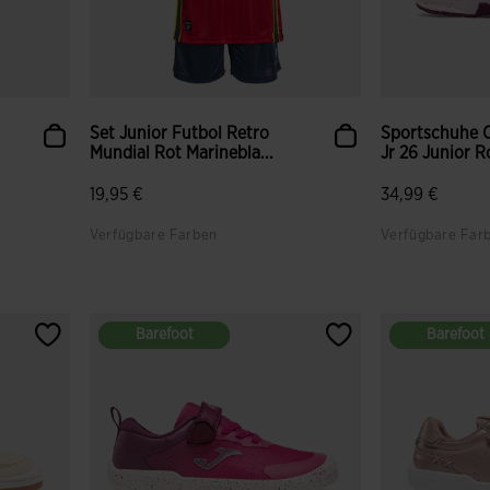
Set Junior Futbol Retro
Sportschuhe C
Mundial Rot Marinebla...
Jr 26 Junior R
19,95 €
34,99 €
Verfügbare Farben
Verfügbare Far
Barefoot
Barefoot
Barefoot
Barefoot