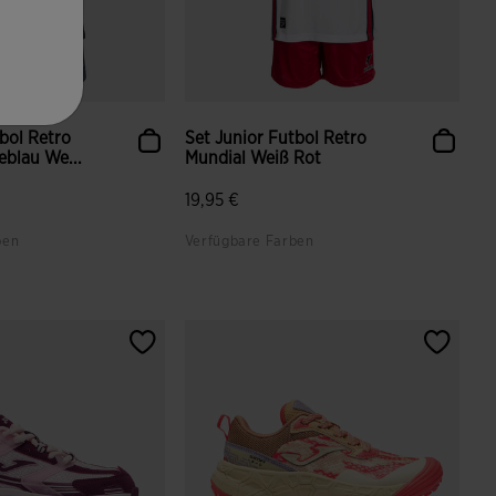
tbol Retro
Set Junior Futbol Retro
eblau We...
Mundial Weiß Rot
19,95 €
ben
Verfügbare Farben