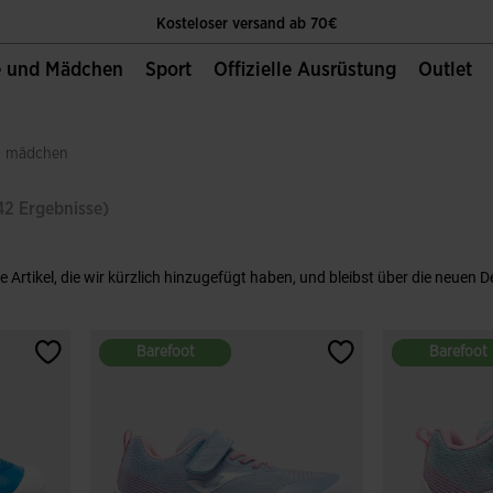
Kosteloser versand ab 70€
e und Mädchen
Sport
Offizielle Ausrüstung
Outlet
Die Einzige Offizielle Website von Joma Sport
Kosteloser versand ab 70€
en mädchen
Die Einzige Offizielle Website von Joma Sport
42 Ergebnisse)
Kosteloser versand ab 70€
e Artikel, die wir kürzlich hinzugefügt haben, und bleibst über die neuen D
Barefoot
Barefoot
Barefoot
Barefoot