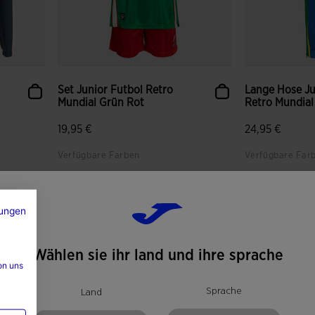
Set Junior Futbol Retro
Lange Hose Ju
Mundial Grün Rot
Retro Mundial 
19,95 €
24,95 €
Verfügbare Farben
Verfügbare Far
ungen
Wählen sie ihr land und ihre sprache
on uns
Sprache
Land