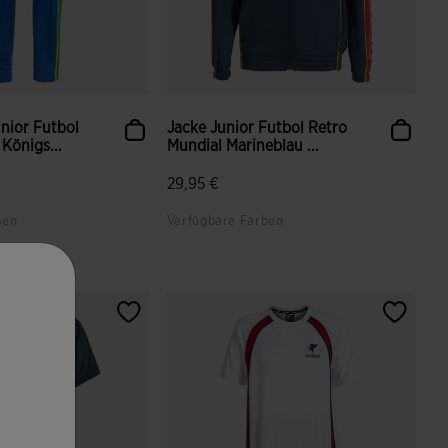
nior Futbol
Jacke Junior Futbol Retro
Königs...
Mundial Marineblau ...
29,95 €
ben
Verfügbare Farben