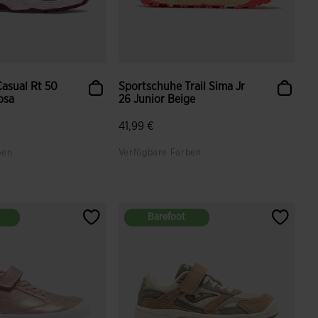
asual Rt 50
Sportschuhe Trail Sima Jr
osa
26 Junior Beige
41,99 €
ben
Verfügbare Farben
Barefoot
Barefoot