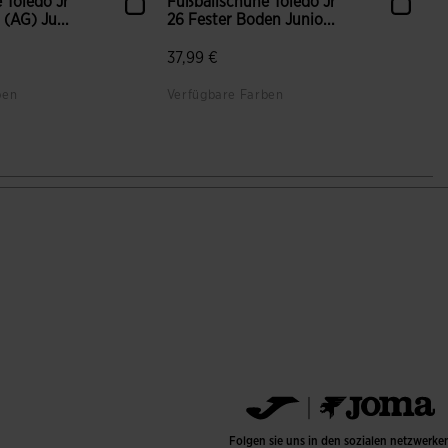
 Toledo Jr
Fußballschuhe Toledo Jr
(AG) Ju...
26 Fester Boden Junio...
37,99 €
ben
Verfügbare Farben
ndenbewertungen
3,7 von 5 Kundenbewertungen
Folgen sie uns in den sozialen netzwerke