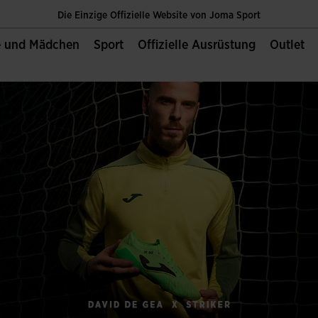
Die Einzige Offizielle Website von Joma Sport
e und Mädchen
Sport
Offizielle Ausrüstung
Outlet
Kosteloser versand ab 70€
Die Einzige Offizielle Website von Joma Sport
Kosteloser versand ab 70€