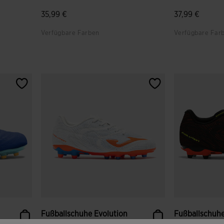
35,99 €
37,99 €
Verfügbare Farben
Verfügbare Far
en
3,2 von 5 Kundenbewertungen
4,1 von 5 Ku
Fußballschuhe Evolution
Fußballschuhe
Jr 26 Fester Boden Ju...
Jr 26 Fester B