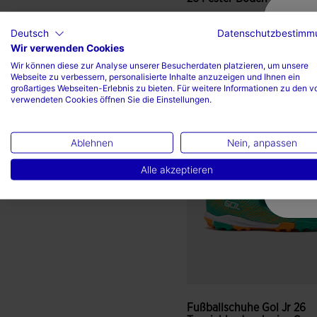
37,99 €
Deutsch
Datenschutzbestimm
Wir verwenden Cookies
Verfügbare Farben
Wir können diese zur Analyse unserer Besucherdaten platzieren, um unsere
Webseite zu verbessern, personalisierte Inhalte anzuzeigen und Ihnen ein
großartiges Webseiten-Erlebnis zu bieten. Für weitere Informationen zu den v
verwendeten Cookies öffnen Sie die Einstellungen.
4 von 5 Kundenbewertung
Ablehnen
Nein, anpassen
Alle akzeptieren
Fußballschuhe Gol Jr 26