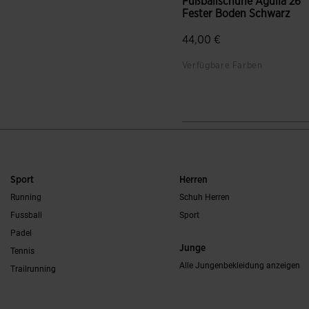
Fußballschuhe Aguila 26
Fester Boden Schwarz
44,00 €
Verfügbare Farben
5 von 5 Kundenbewertung
Sport
Herren
Running
Schuh Herren
Fussball
Sport
Padel
Junge
Tennis
Alle Jungenbekleidung anzeigen
Trailrunning