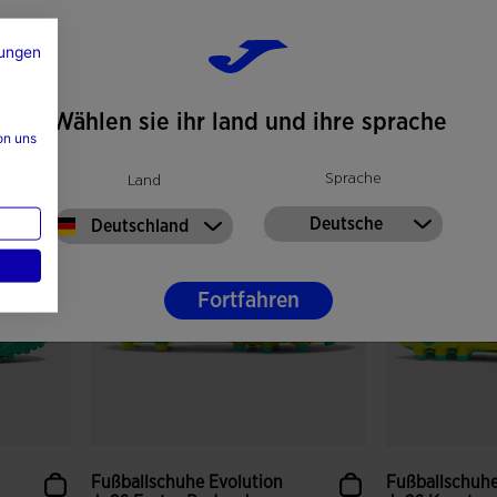
42,99 €
42,99 €
ungen
Verfügbare Farben
Verfügbare Far
Wählen sie ihr land und ihre sprache
on uns
en
5 von 5 Kundenbewertungen
4,9 von 5 Ku
Sprache
Land
Deutsche
Deutschland
Fortfahren
Fußballschuhe Evolution
Fußballschuhe