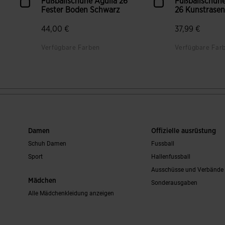
Fußballschuhe Aguila 26
Fußballschuhe
Fester Boden Schwarz
26 Kunstrasen 
44,00 €
37,99 €
Verfügbare Farben
Verfügbare Far
en
4,3 von 5 Kundenbewertungen
4,2 von 5 Ku
Damen
Offizielle ausrüstung
Schuh Damen
Fussball
Sport
Hallenfussball
Ausschüsse und Verbände
Mädchen
Sonderausgaben
Alle Mädchenkleidung anzeigen