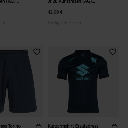
en (AG)...
Jr 26 Kunstrasen (AG)...
42,99 €
ben
Verfügbare Farben
ndenbewertungen
3,5 von 5 Kundenbewertungen
ress Torino
Kurzarmshirt Ersatzdress