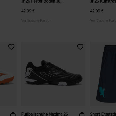
Jr 26 Fester Boden Ju...
Jr 26 Kunstras
42,99 €
42,99 €
Verfügbare Farben
Verfügbare Far
gen
5 von 5 Kundenbewertungen
3,1 von 5 Ku
Fußballschuhe Maxima 26
Short Ersatzd