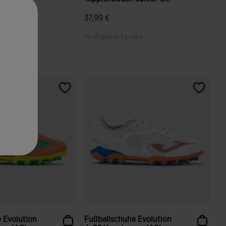
37,99 €
ben
Verfügbare Farben
ndenbewertungen
5 von 5 Kundenbewertungen
 Evolution
Fußballschuhe Evolution