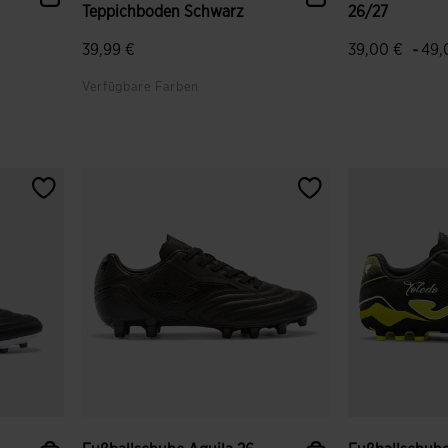
Teppichboden Schwarz
26/27
-
39,99 €
39,00 €
49,
Verfügbare Farben
gen
5 von 5 Kundenbewertungen
3,5 von 5 Ku