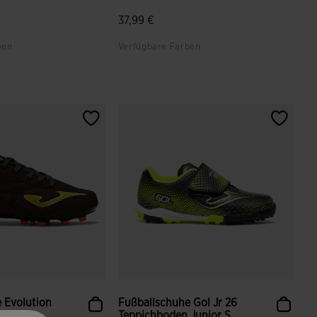
37,99 €
ben
Verfügbare Farben
ndenbewertungen
4,5 von 5 Kundenbewertungen
 Evolution
Fußballschuhe Gol Jr 26
oden Ju...
Teppichboden Junior S...