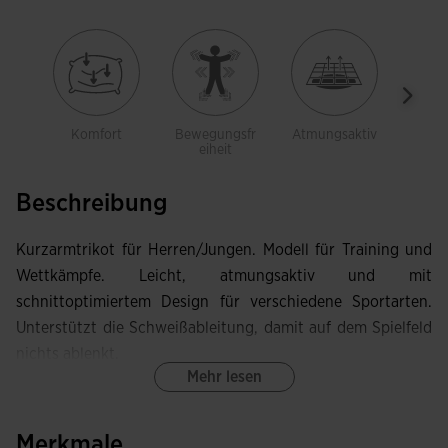
Komfort
Bewegungsfr
Atmungsaktiv
Leich
eiheit
Beschreibung
Kurzarmtrikot für Herren/Jungen. Modell für Training und
Wettkämpfe. Leicht, atmungsaktiv und mit
schnittoptimiertem Design für verschiedene Sportarten.
Unterstützt die Schweißableitung, damit auf dem Spielfeld
nichts ablenkt.
Mehr lesen
Dieses Trikot besitzt einen Rundhalsausschnitt und
vorverlegte Nähte im Vorderteil, die exzellente
Merkmale