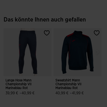
Das könnte Ihnen auch gefallen
Lange Hose Mann
Sweatshirt Mann
K
Championship VII
Championship VII
C
Marineblau Rot
Marineblau Rot
39,99 €
-
40,99 €
40,99 €
-
41,99 €
4,7 von 5 Kundenbewertungen
3,5 von 5 Kundenbewertungen