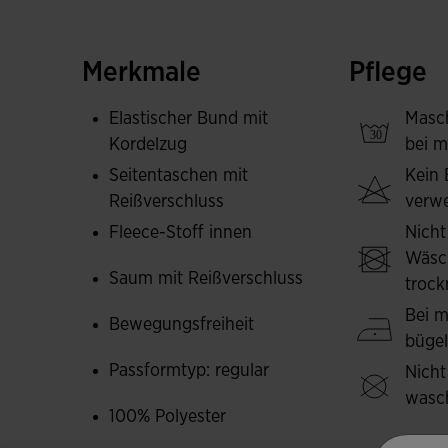
sie einen Reißverschluss am Saum für ein einf
Passform führt und das Eindringen von Außenluf
schneller anziehen.
Merkmale
Pflege
Auf der Innenseite besteht sie aus Fleece, um
Elastischer Bund mit
Masc
Außerdem ist sie reibungs- und waschbeständig,
Kordelzug
bei m
zu bewegen.
Seitentaschen mit
Kein 
Reißverschluss
verw
Das Design ist schlicht und minimalistisch, mit
Fleece-Stoff innen
Nicht
den Seiten. Ein Basisteil für die Trainingsgarde
Wäsc
Saum mit Reißverschluss
Gesticktes Joma-Logo.
trock
Bei m
Bewegungsfreiheit
büge
Passformtyp: regular
Nicht
wasc
100% Polyester