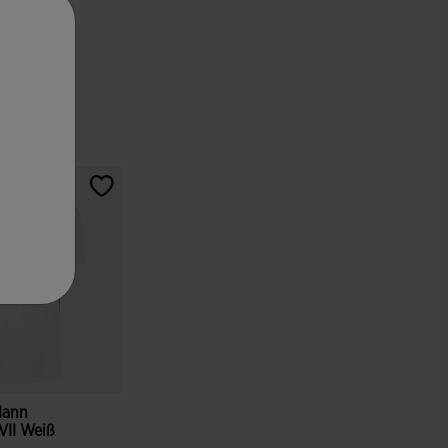
Mann
VII Weiß