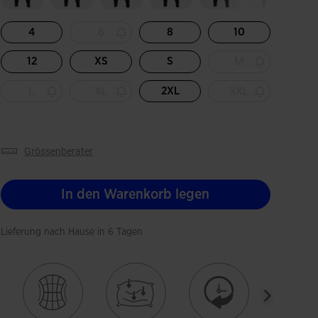
6
4
8
10
M
12
XS
S
L
XL
3XL
2XL
grössenberater
In den Warenkorb legen
Lieferung nach Hause in 6 Tagen