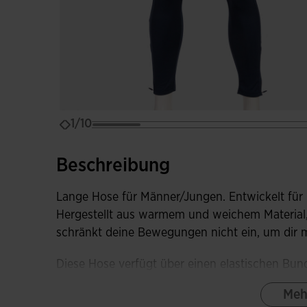
1/10
Beschreibung
Lange Hose für Männer/Jungen. Entwickelt für F
Hergestellt aus warmem und weichem Material, 
schränkt deine Bewegungen nicht ein, um dir m
Diese Hose verfügt über einen elastischen Bund, 
Kordelzügen verstellt werden kann. Zwei seitli
Meh
schlanke Passform und einen sicheren Platz, 