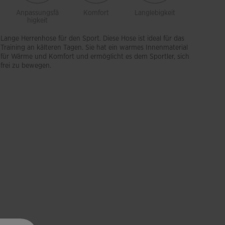
Anpassungsfä
Komfort
Langlebigkeit
Bewegung
higkeit
eiheit
Lange Herrenhose für den Sport. Diese Hose ist ideal für das
Training an kälteren Tagen. Sie hat ein warmes Innenmaterial
für Wärme und Komfort und ermöglicht es dem Sportler, sich
frei zu bewegen.