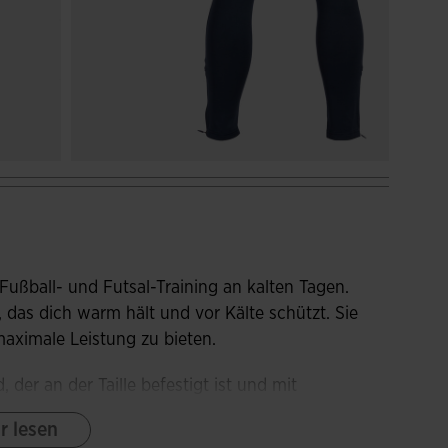
ußball- und Futsal-Training an kalten Tagen.
das dich warm hält und vor Kälte schützt. Sie
aximale Leistung zu bieten.
der an der Taille befestigt ist und mit
che Reißverschlusstaschen sorgen für eine
r lesen
um kleine Gegenstände zu verstauen. Außerdem hat