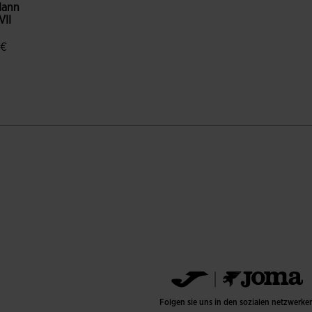
Mann
VII
t
 €
enbewertungen
Folgen sie uns in den sozialen netzwerke