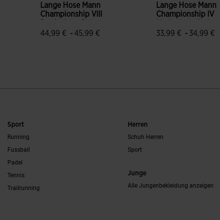
Lange Hose Mann
Lange Hose Mann
Championship VIII
Championship IV
Dunkelblau Rot
Marineblau Gelb
-
-
44,99 €
45,99 €
33,99 €
34,99 €
5 von 5 Kundenbewertungen
4,6 von 5 Kunden
Sport
Herren
Running
Schuh Herren
Fussball
Sport
Padel
Junge
Tennis
Alle Jungenbekleidung anzeigen
Trailrunning