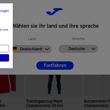
ungen
Wählen sie ihr land und ihre sprache
on uns
k
Sprache
Land
Deutsche
Deutschland
Fortfahren
n
Trainingsanzug Mann
Kurzarmshirt 
Rot
Championship VII Rot
Championship 