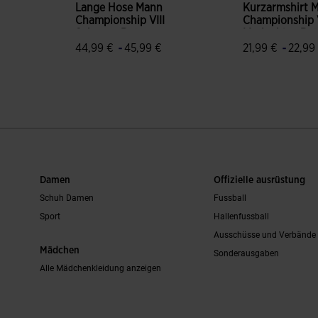
Lange Hose Mann
Kurzarmshirt 
Championship VIII
Championship 
Schwarz Rot
Marineblau Ro
-
-
44,99 €
45,99 €
21,99 €
22,99
bewertungen
3,2 von 5 Kundenbewertungen
5 von 5 Kund
Damen
Offizielle ausrüstung
Schuh Damen
Fussball
Sport
Hallenfussball
Ausschüsse und Verbände
Mädchen
Sonderausgaben
Alle Mädchenkleidung anzeigen