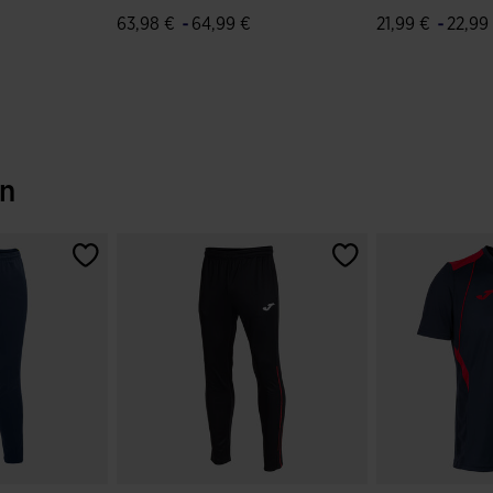
Weiß
Rot
-
-
63,98 €
64,99 €
21,99 €
22,99
bewertungen
3,2 von 5 Kundenbewertungen
5 von 5 Kund
en