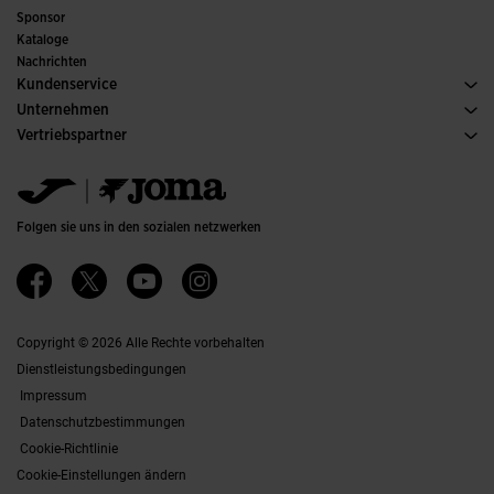
Hallenfussball
Sponsor
Ausschüsse und Verbände
Kataloge
Sonderausgaben
Nachrichten
Kundenservice
Kaufbedingungen
Unternehmen
Transport und Lieferung
Kataloge
Vertriebspartner
Rückgabe
Verhaltenskodex
Lagerhändler
Gröesssenberater
Ethischer Kanal
Jomanet
FAQs
Qualitäts- und Umweltpolitik
Marketing-Bereich
Kontakt Aufnehmen
Jobs & Karriere
Kontakt aufnehmen
Folgen sie uns in den sozialen netzwerken
Barrierefreiheit
Affiliates
Ethics Channel
Copyright © 2026 Alle Rechte vorbehalten
Dienstleistungsbedingungen
Impressum
Datenschutzbestimmungen
Cookie-Richtlinie
Cookie-Einstellungen ändern