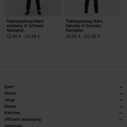
Trainingsanzug Mann
Trainingsanzug Mann
T
Academy IV Schwarz
Danubio III Schwarz
D
Neongrün
Neongrün
52,99 €
-
54,99 €
59,99 €
-
60,98 €
3,1 von 5 Kundenbewertungen
3,5 von 5 Kundenbewertungen
Sport
Running
Herren
Fussball
Schuh Herren
Junge
Padel
Sport
Alle Jungenbekleidung anzeigen
Damen
Tennis
Schuh Damen
Mädchen
Trailrunning
Sport
Alle Mädchenkleidung anzeigen
Offizielle ausrüstung
Fussball
Ladenfinder