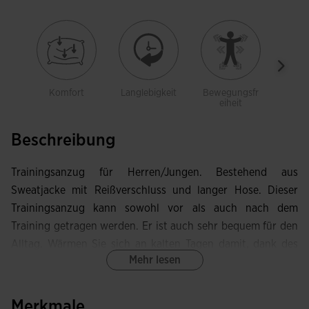
Komfort
Langlebigkeit
Bewegungsfr
Mit 
eiheit
Beschreibung
Trainingsanzug für Herren/Jungen. Bestehend aus
Sweatjacke mit Reißverschluss und langer Hose. Dieser
Trainingsanzug kann sowohl vor als auch nach dem
Training getragen werden. Er ist auch sehr bequem für den
Alltag. Wärmen Sie sich an kalten Tagen damit, dank des
Mehr lesen
wärmenden Innenstoffs, während Sie sich frei bewegen.
Die Jacke ist offen mit Reißverschluss und seitlichen
Merkmale