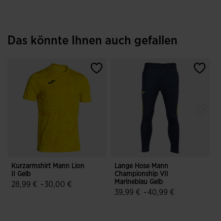
Das könnte Ihnen auch gefallen
Kurzarmshirt Mann Lion
Lange Hose Mann
K
II Gelb
Championship VII
C
Marineblau Gelb
D
28,99 €
-
30,00 €
39,99 €
-
40,99 €
5 von 5 Kundenbewertungen
5 von 5 Kundenbewertungen