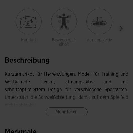
Komfort
Bewegungsfr
Atmungsaktiv
Leich
eiheit
Beschreibung
Kurzarmtrikot für Herren/Jungen. Modell für Training und
Wettkämpfe. Leicht, atmungsaktiv und mit
schnittoptimiertem Design für verschiedene Sportarten.
Unterstützt die Schweißableitung, damit auf dem Spielfeld
nichts ablenkt.
Mehr lesen
Dieses Trikot besitzt einen Rundhalsausschnitt und
vorverlegte Nähte im Vorderteil, die exzellente
Merkmale