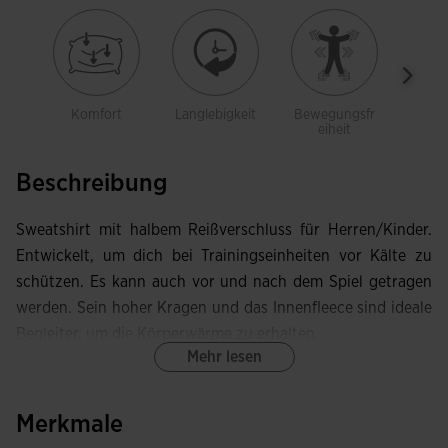
Komfort
Langlebigkeit
Bewegungsfr
Wei
eiheit
Beschreibung
Sweatshirt mit halbem Reißverschluss für Herren/Kinder.
Entwickelt, um dich bei Trainingseinheiten vor Kälte zu
schützen. Es kann auch vor und nach dem Spiel getragen
werden. Sein hoher Kragen und das Innenfleece sind ideale
Begleiter, um die Körperwärme zu erhalten.
Mehr lesen
Dieses Sweatshirt mit Stehkragen verfügt über einen
halben Reißverschluss, dessen Schieber durch eine
Merkmale
Textilblende geschützt ist, um Scheuern am Hals zu