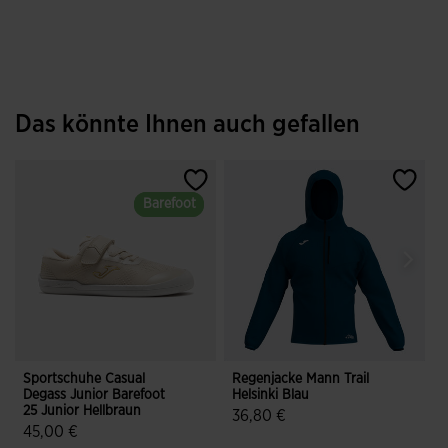
Das könnte Ihnen auch gefallen
Barefoot
Barefoot
Sportschuhe Casual
Regenjacke Mann Trail
S
Degass Junior Barefoot
Helsinki Blau
25 Junior Hellbraun
36,80 €
45,00 €
4,6 von 5 Kundenbewertungen