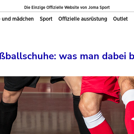
Die Einzige Offizielle Website von Joma Sport
e und mädchen
sport
offizielle ausrüstung
outlet
Kosteloser versand ab 70€
Die Einzige Offizielle Website von Joma Sport
Kosteloser versand ab 70€
ußballschuhe: was man dabei 