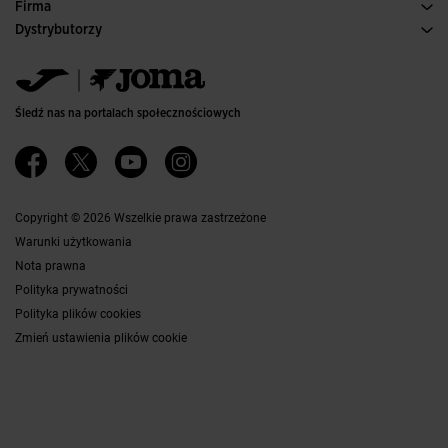
Warunki Zakupu
Firma
Transport i dostawa
Historia
Dystrybutorzy
Zwroty
Kodeks Postępowania
Magazyn dystrybutorów
Przewodnik po Rozmiarach
Kanał etyczny
Jomanet
Najczęściej zadawane pytania
Polityka jakości i ochrony środowiska
Obszar marketingu
Kontakt
Pracuj z Nami
Skontaktuj się
Śledź nas na portalach społecznościowych
Dostępność
Partnerzy
Ethics Channel
Copyright © 2026 Wszelkie prawa zastrzeżone
Warunki użytkowania
Nota prawna
Polityka prywatności
Polityka plików cookies
Zmień ustawienia plików cookie