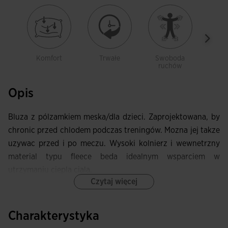
Komfort
Trwałe
Swoboda
Deli
ruchów
Opis
Bluza z pólzamkiem meska/dla dzieci. Zaprojektowana, by
chronic przed chlodem podczas treningów. Mozna jej takze
uzywac przed i po meczu. Wysoki kolnierz i wewnetrzny
material typu fleece beda idealnym wsparciem w
utrzymaniu ciepla ciala.
Czytaj więcej
Ta bluza z wysokim kolnierzem ma pólzamek, a zamek
chroniony jest przez materialowa listwe, aby nie stykal sie z
Charakterystyka
szyja. Ponadto posiada przesuniete szwy z przodu,