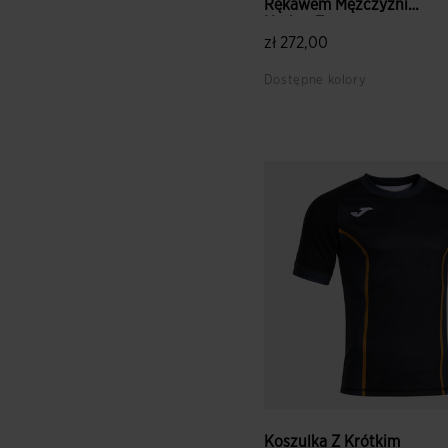
Rękawem Mężczyźni
Nation Z...
zł 272,00
Dostępne kolory
5 z 5 ocen klientów
Koszulka Z Krótkim