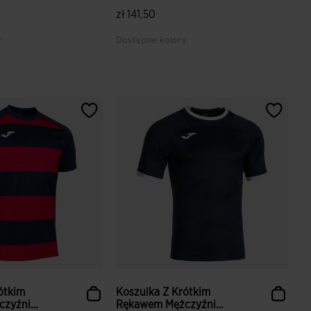
Prorugby...
zł 141,50
y
Dostępne kolory
lientów
3,2 z 5 ocen klientów
ótkim
Koszulka Z Krótkim
czyźni
Rękawem Mężczyźni