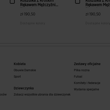
Koszulka Z Krótkim
Koszulka Z Kr
Rękawem Mężczyźni
Rękawem Męż
Phoenix ...
Phoenix ...
zł 190,50
zł 190,50
Dostępne kolory
Dostępne kolor
5 z 5 ocen klientów
5 z 5 ocen kl
Kobieta
Zestawy oficjalne
Obuwie Damskie
Pilka nozna
Sport
Futsal
Komitety i federacje
Dziewczynka
Wydania specjalne
opców
Zobacz wszystkie ubrania dla dziewczynek