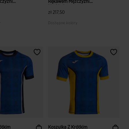
czyźni
Rękawem Mężczyźni
Myskin I...
zł 217,50
y
Dostępne kolory
ientów
4,7 z 5 ocen klientów
ótkim
Koszulka Z Krótkim