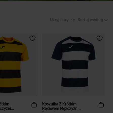
Ukryj filtry
Sortuj według
ótkim
Koszulka Z Krótkim
czyźni
Rękawem Mężczyźni