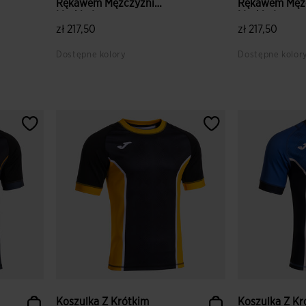
Rękawem Mężczyźni
Rękawem Męż
Myskin I...
Myskin I...
zł 217,50
zł 217,50
Dostępne kolory
Dostępne kolor
3,2 z 5 ocen klientów
5 z 5 ocen kl
Koszulka Z Krótkim
Koszulka Z Kr