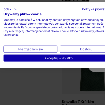
Nation N...
zł 272,00
polski
Polityka prywa
Używamy plików cookie
Dostępne kolory
Możemy je zamieścić w celu analizy danych dotyczących odwiedzających,
ulepszenia naszej strony internetowej, pokazania spersonalizowanych treści 
zapewnienia Państwu wspaniałego doświadczenia na stronie internetowej. A
uzyskać więcej informacji na temat plików cookie, których używamy, otwórz
ustawienia.
4,6 z 5 ocen klientów
Nie zgadzam się
Dostosuj
Akceptuj wszystko
Koszulka Z Krótkim