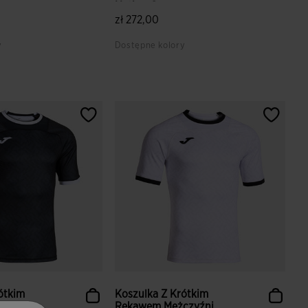
Nation C...
zł 272,00
y
Dostępne kolory
lientów
4,6 z 5 ocen klientów
ótkim
Koszulka Z Krótkim
czyźni
Rękawem Mężczyźni