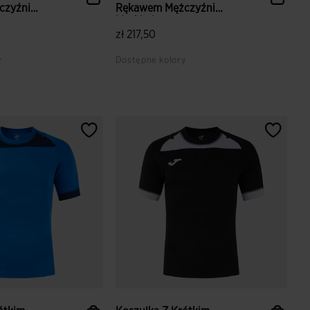
czyźni
Rękawem Mężczyźni
Myskin I...
zł 217,50
y
Dostępne kolory
ientów
5 z 5 ocen klientów