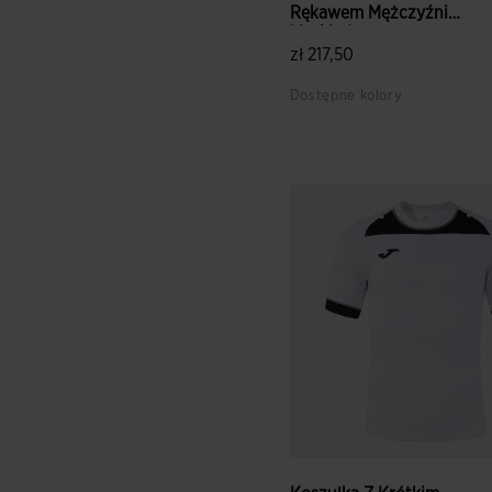
Rękawem Mężczyźni
Myskin I...
zł 217,50
Dostępne kolory
3,3 z 5 ocen klientów