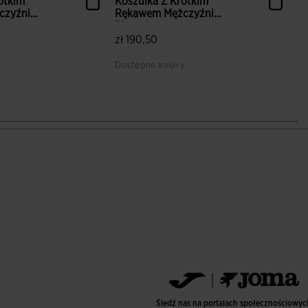
ótkim
Koszulka Z Krótkim
czyźni
Rękawem Mężczyźni
Phoenix ...
zł 190,50
y
Dostępne kolory
ientów
4,6 z 5 ocen klientów
Śledź nas na portalach społecznościowyc