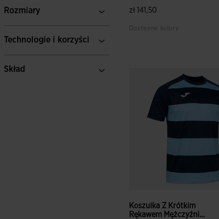
Prorugby...
Rozmiary
zł 141,50
Dostępne kolory
Technologie i korzyści
3,5 z 5 ocen klientów
Skład
Koszulka Z Krótkim
Rękawem Mężczyźni