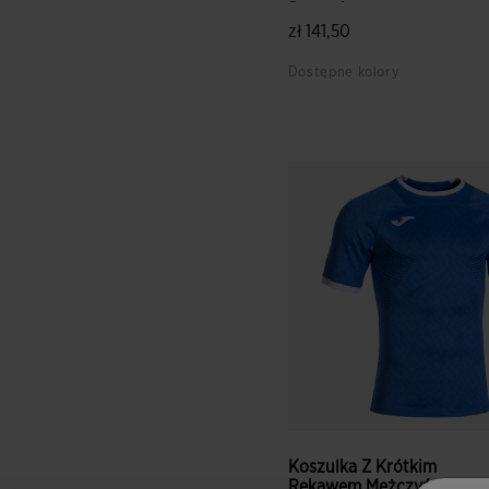
Prorugby...
zł 141,50
Dostępne kolory
5 z 5 ocen klientów
Koszulka Z Krótkim
Rękawem Mężczyźni