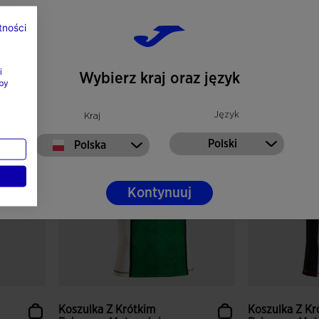
Nation C...
Nation C...
zł 272,00
zł 272,00
tności
Dostępne kolory
Dostępne kolor
i
Wybierz kraj oraz język
by
3,5 z 5 ocen klientów
5 z 5 ocen kl
Język
Kraj
Polski
Polska
Kontynuuj
Koszulka Z Krótkim
Koszulka Z Kr