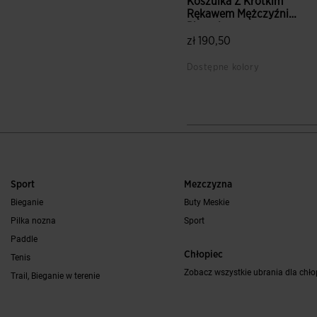
Koszulka Z Krótkim
Rękawem Mężczyźni
Phoenix ...
zł 190,50
Dostępne kolory
4,6 z 5 ocen klientów
Sport
Mezczyzna
Bieganie
Buty Meskie
Pilka nozna
Sport
Paddle
Chłopiec
Tenis
Zobacz wszystkie ubrania dla chł
Trail, Bieganie w terenie