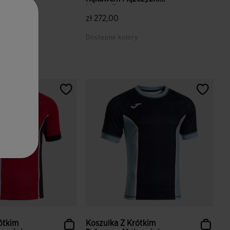
Nation B...
zł 272,00
y
Dostępne kolory
ientów
5 z 5 ocen klientów
ótkim
Koszulka Z Krótkim