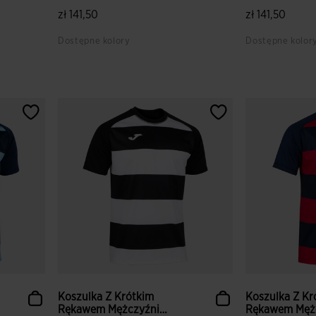
Prorugby...
Prorugby...
zł 141,50
zł 141,50
Dostępne kolory
Dostępne kolor
5 z 5 ocen klientów
4,3 z 5 ocen k
Koszulka Z Krótkim
Koszulka Z Kr
Rękawem Mężczyźni
Rękawem Męż