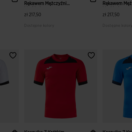
Rękawem Mężczyźni
Rękawem Męż
Myskin I...
Myskin I...
zł 217,50
zł 217,50
Dostępne kolory
Dostępne kolor
5 z 5 ocen klientów
5 z 5 ocen kl