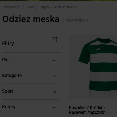
sport
rugby
rozpocznij
/
/
/
odziez meska
Odziez meska
(1 440 Wyniki)
Filtry
Plec
Kategorie
Sport
Kolory
Koszulka Z Krótkim
Rękawem Mężczyźni