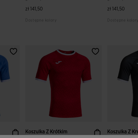
Prorugby...
Prorugby...
zł 141,50
zł 141,50
Dostępne kolory
Dostępne kolor
4,7 z 5 ocen klientów
4,6 z 5 ocen k
Koszulka Z Krótkim
Koszulka Z Kr
Rękawem Mężczyźni
Rękawem Męż