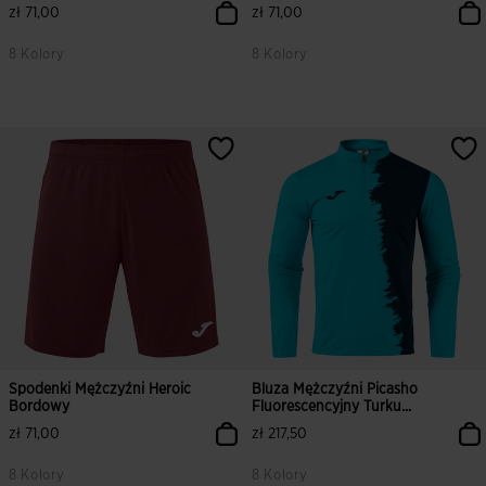
zł 71,00
zł 71,00
8 Kolory
8 Kolory
Spodenki Mężczyźni Heroic
Bluza Mężczyźni Picasho
Bordowy
Fluorescencyjny Turku...
zł 71,00
zł 217,50
8 Kolory
8 Kolory