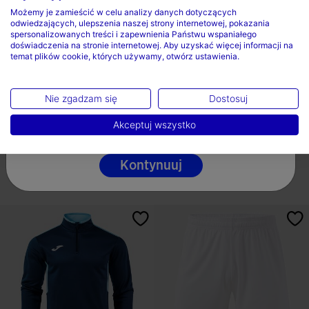
Wybierz kraj oraz język
Możemy je zamieścić w celu analizy danych dotyczących
odwiedzających, ulepszenia naszej strony internetowej, pokazania
Kraj
spersonalizowanych treści i zapewnienia Państwu wspaniałego
doświadczenia na stronie internetowej. Aby uzyskać więcej informacji na
temat plików cookie, których używamy, otwórz ustawienia.
Polska
Język
Nie zgadzam się
Dostosuj
Bluza Mężczyźni Winner IV
Bluza Mężczyźni Winner IV
Fioletowy Bialy
Czarny Zólty
Polski
Akceptuj wszystko
zł 163,50
zł 163,50
19 Kolory
19 Kolory
Kontynuuj