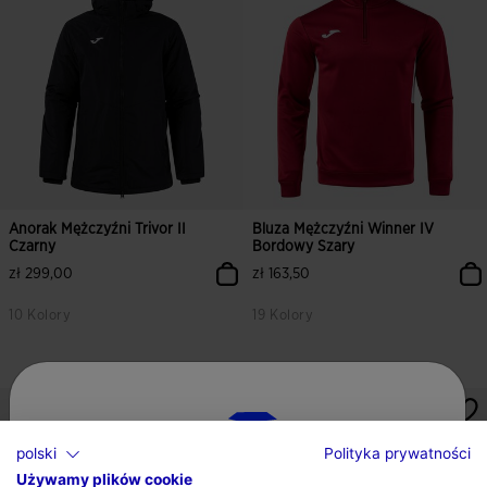
Anorak Mężczyźni Trivor II
Bluza Mężczyźni Winner IV
Czarny
Bordowy Szary
zł 299,00
zł 163,50
10 Kolory
19 Kolory
polski
Polityka prywatności
Używamy plików cookie