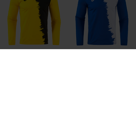
Bluza Mężczyźni Picasho Zólty
Bluza Mężczyźni Picasho
Czarny
Niebieski Royal Bialy
zł 217,50
zł 217,50
8 Kolory
8 Kolory