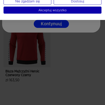
Nie zgadzam się
Dostosuj
Polski
Akceptuj wszystko
Skompletuj swój look
Kontynuuj
Bluza Mężczyźni Heroic
Czerwony Czarny
zł 163,50
3,2 z 5 ocen klientów