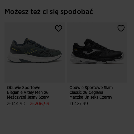
Możesz też ci się spodobać
Obuwie Sportowe
Obuwie Sportowe Slam
K
Bieganie Vitaly Men 26
Classic 26 Ceglana
Mężczyźni Jasny Szary
Mączka Uniseks Czarny
W
label.price.reduced.from
label.price.to
zł 144,90
zł 206,99
zł 427,99
4,7 z 5 ocen klientów
3,7 z 5 ocen klientów