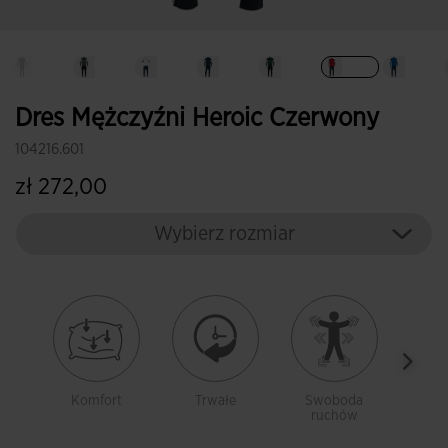
Wybrane
Dres Mężczyźni Heroic Czerwony
104216.601
zł 272,00
Wybierz rozmiar
Komfort
Trwałe
Swoboda
Ci
ruchów
mat