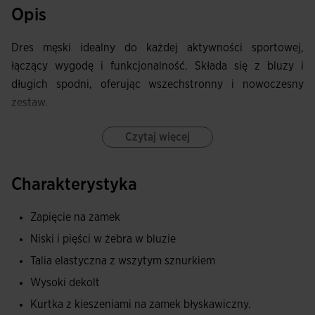
Opis
Dres męski idealny do każdej aktywności sportowej,
łączący wygodę i funkcjonalność. Składa się z bluzy i
długich spodni, oferując wszechstronny i nowoczesny
zestaw.
Bluza bez kaptura posiada pełny zamek błyskawiczny, który
Czytaj więcej
ułatwia regulację. Mankiety i dół w ściągaczu zapewniają
pewne i wygodne dopasowanie, a kieszenie z zamkiem
Charakterystyka
błyskawicznym są idealne do bezpiecznego
przechowywania przedmiotów. Odzież wyróżnia się
Zapięcie na zamek
naszywaną na rękawach tasiemką z logo Joma, która
Niski i pięści w żebra w bluzie
nadaje jej wyrafinowany i elegancki wygląd.
Talia elastyczna z wszytym sznurkiem
Długie spodnie posiadają system podwójnego dopasowania
Wysoki dekolt
z elastycznym pasem i wewnętrznymi sznurkami,
Kurtka z kieszeniami na zamek błyskawiczny.
zapewniając elastyczne dopasowanie. Dolne otwory na