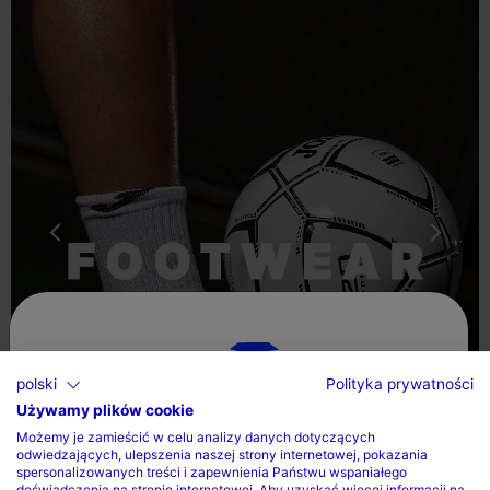
polski
Polityka prywatności
Używamy plików cookie
Wybierz kraj oraz język
Możemy je zamieścić w celu analizy danych dotyczących
odwiedzających, ulepszenia naszej strony internetowej, pokazania
Kraj
spersonalizowanych treści i zapewnienia Państwu wspaniałego
doświadczenia na stronie internetowej. Aby uzyskać więcej informacji na