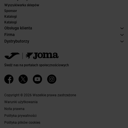
Pilka nozna
Wyszukiwarka sklepów
Futsal
Sponsor
Komitety i federacje
Katalogi
Wydania specjalne
Katalogi
Obsługa klienta
Warunki Zakupu
Firma
Transport i dostawa
Historia
Dystrybutorzy
Zwroty
Kodeks Postępowania
Magazyn dystrybutorów
Przewodnik po Rozmiarach
Kanał etyczny
Jomanet
Najczęściej zadawane pytania
Polityka jakości i ochrony środowiska
Obszar marketingu
Kontakt
Pracuj z Nami
Skontaktuj się
Śledź nas na portalach społecznościowych
Dostępność
Partnerzy
Ethics Channel
Copyright © 2026 Wszelkie prawa zastrzeżone
Warunki użytkowania
Nota prawna
Polityka prywatności
Polityka plików cookies