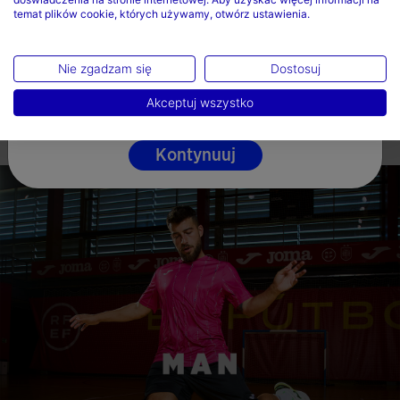
temat plików cookie, których używamy, otwórz ustawienia.
Polska
Język
Nie zgadzam się
Dostosuj
Polski
Akceptuj wszystko
Kontynuuj