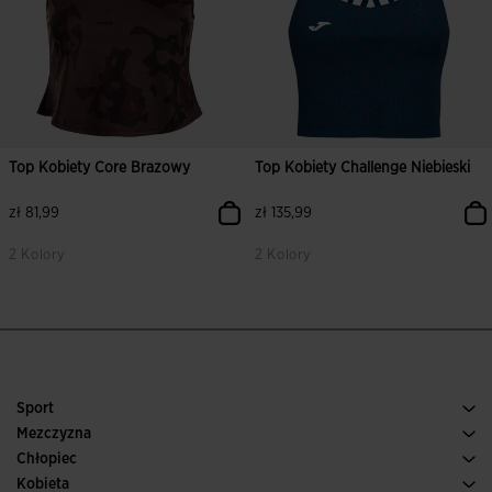
Top Kobiety Core Brazowy
Top Kobiety Challenge Niebieski
zł 81,99
zł 135,99
2 Kolory
2 Kolory
Sport
Bieganie
Mezczyzna
Pilka nozna
Buty Meskie
Chłopiec
Paddle
Sport
Zobacz wszystkie ubrania dla chłopców
Kobieta