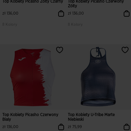
Top Kobiety Picasho Zólty Czarny
Top Kobiety Picasho Czerwony
Zólty
zł 136,00
zł 136,00
8 Kolory
8 Kolory
5 z 5 ocen klientów
4,2 z 5 ocen klientów
Top Kobiety Picasho Czerwony
Top Kobiety U-Tribe Marte
Bialy
Niebieski
zł 136,00
zł 75,99