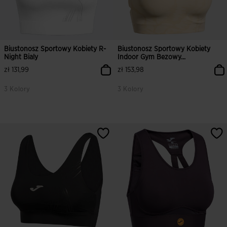
Biustonosz Sportowy Kobiety R-
Biustonosz Sportowy Kobiety
Night Bialy
Indoor Gym Bezowy...
zł 131,99
zł 153,98
3 Kolory
3 Kolory
5 z 5 ocen klientów
4 z 5 ocen klientów