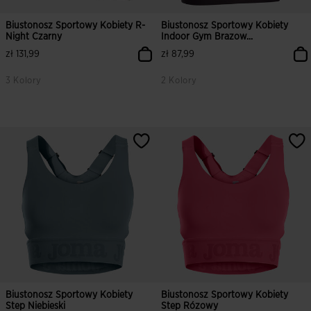
Biustonosz Sportowy Kobiety R-
Biustonosz Sportowy Kobiety
Night Czarny
Indoor Gym Brazow...
zł 131,99
zł 87,99
3 Kolory
2 Kolory
4,9 z 5 ocen klientów
3,4 z 5 ocen klientów
Biustonosz Sportowy Kobiety
Biustonosz Sportowy Kobiety
Step Niebieski
Step Rózowy