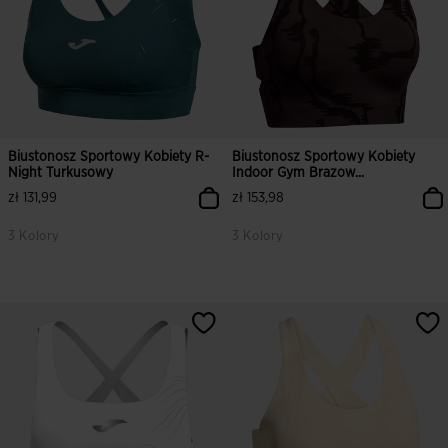
Biustonosz Sportowy Kobiety R-
Biustonosz Sportowy Kobiety
Night Turkusowy
Indoor Gym Brazow...
zł 131,99
zł 153,98
3 Kolory
3 Kolory
4,1 z 5 ocen klientów
4,7 z 5 ocen klientów