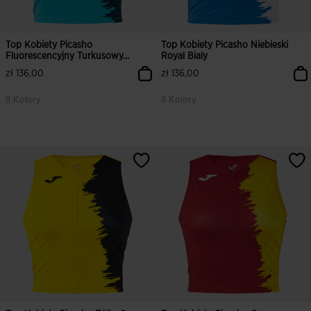
Top Kobiety Picasho
Top Kobiety Picasho Niebieski
Fluorescencyjny Turkusowy...
Royal Bialy
zł 136,00
zł 136,00
8 Kolory
8 Kolory
5 z 5 ocen klientów
4,6 z 5 ocen klientów