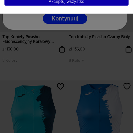
Akceptuj wszystko
Kontynuuj
Top Kobiety Picasho
Top Kobiety Picasho Czarny Bialy
Fluorescencyjny Koralowy ...
zł 136,00
zł 136,00
8 Kolory
8 Kolory
3,2 z 5 ocen klientów
5 z 5 ocen klientów