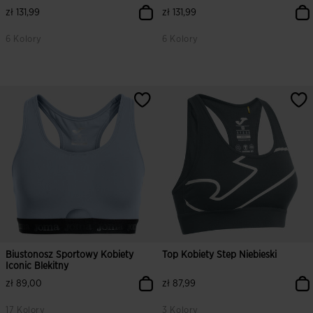
zł 131,99
zł 131,99
6 Kolory
6 Kolory
4,2 z 5 ocen klientów
4,8 z 5 ocen klientów
Biustonosz Sportowy Kobiety
Top Kobiety Step Niebieski
Iconic Blekitny
zł 89,00
zł 87,99
17 Kolory
3 Kolory