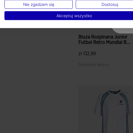
Nie zgadzam się
Dostosuj
Akceptuj wszystko
Bluza Rozpinana Junior
Futbol Retro Mundial B...
zł 132,99
Dostępne kolory