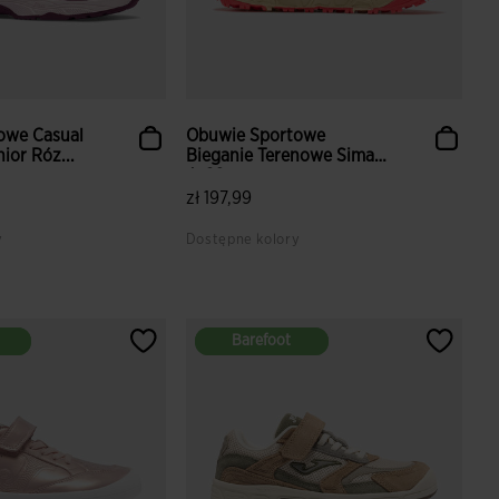
owe Casual
Obuwie Sportowe
nior Róz...
Bieganie Terenowe Sima
Jr 26 ...
zł 197,99
y
Dostępne kolory
Barefoot
Barefoot