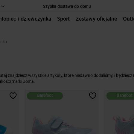
Szybka dostawa do domu
Chlopiec i dziewczynka
Sport
Zestawy oficjalne
Out
Jedyna oficjalna strona internetowa JOMA SPORT
Szybka dostawa do domu
ynka
Jedyna oficjalna strona internetowa JOMA SPORT
Szybka dostawa do domu
aj znajdziesz wszystkie artykuły, które niedawno dodaliśmy, i będziesz
akości marki Joma.
Barefoot
Barefoot
Barefoot
Barefoot