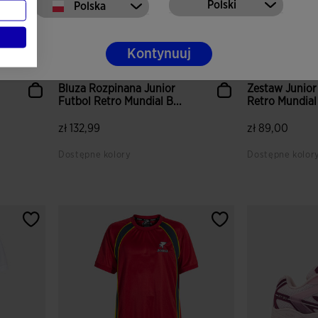
Polski
Polska
Kontynuuj
Bluza Rozpinana Junior
Zestaw Junior
Futbol Retro Mundial B...
Retro Mundia
...
zł 132,99
zł 89,00
Dostępne kolory
Dostępne kolor