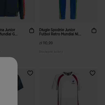
na Junior
Długie Spodnie Junior
undial G...
Futbol Retro Mundial Ni...
zł 110,99
y
Dostępne kolory