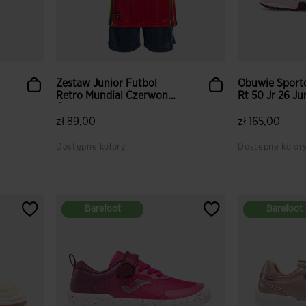
Zestaw Junior Futbol
Obuwie Sport
Retro Mundial Czerwony
Rt 50 Jr 26 Ju
G...
zł 89,00
zł 165,00
Dostępne kolory
Dostępne kolor
Barefoot
Barefoot
Barefoot
Barefoot