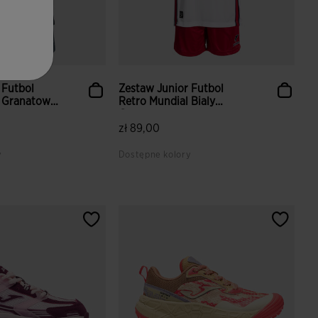
 Futbol
Zestaw Junior Futbol
l Granatowy
Retro Mundial Bialy
Czer...
zł 89,00
y
Dostępne kolory