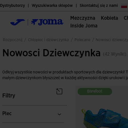
Dystrybutorzy
Wyszukiwarka sklepów
Skontaktuj się z nami
Mezczyzna
Kobieta
Inside Joma
chlopiec i dziewczynka
polecane
rozpocznij
/
/
/
nowosci dziewcz
Nowosci Dziewczynka
(42 Wyniki)
Odkryj wszystkie nowości w produktach sportowych dla dziewczynki! Tut
małym dziewczynkom błyszczeć w każdej aktywności dzięki urokowi i j
Barefoot
Barefoot
Filtry
Plec