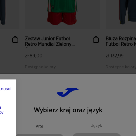
Zestaw Junior Futbol
Bluza Rozpina
Retro Mundial Zielony
Futbol Retro M
Cz...
zł 89,00
zł 132,99
Dostępne kolory
Dostępne kolor
tności
i
Wybierz kraj oraz język
by
Język
Kraj