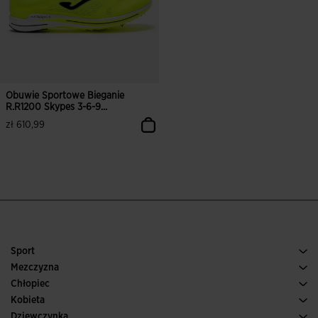
Obuwie Sportowe Bieganie
R.R1200 Skypes 3-6-9...
zł 610,99
4,2 z 5 ocen klientów
Sport
Bieganie
Mezczyzna
Pilka nozna
Buty Meskie
Chłopiec
Paddle
Sport
Zobacz wszystkie ubrania dla chłopców
Kobieta
Tenis
Obuwie Damskie
Dziewczynka