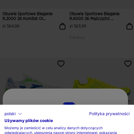
Obuwie Sportowe Bieganie
Obuwie Sportowe Bieganie
R.2000 26 Komitet Ol...
R.6000 26 Mężczyźni ...
zł 564,99
zł 563,99
2 Kolory
4,2 z 5 ocen klientów
3,7 z 5 ocen klientów
polski
Polityka prywatności
Używamy plików cookie
Wybierz kraj oraz język
Możemy je zamieścić w celu analizy danych dotyczących
Obuwie Sportowe Bieganie
Obuwie Sportowe Bieganie
odwiedzających, ulepszenia naszej strony internetowej, pokazania