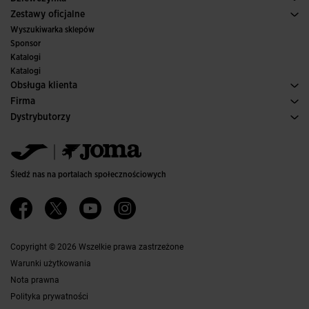
Trail, Bieganie w terenie
Sport
Zobacz wszystkie ubrania dla dziewczynek
Zestawy oficjalne
Pilka nozna
Wyszukiwarka sklepów
Futsal
Sponsor
Komitety i federacje
Katalogi
Wydania specjalne
Katalogi
Obsługa klienta
Warunki Zakupu
Firma
Transport i dostawa
Historia
Dystrybutorzy
Zwroty
Kodeks Postępowania
Magazyn dystrybutorów
Przewodnik po Rozmiarach
Kanał etyczny
Jomanet
Najczęściej zadawane pytania
Polityka jakości i ochrony środowiska
Obszar marketingu
Kontakt
Pracuj z Nami
Skontaktuj się
Śledź nas na portalach społecznościowych
Dostępność
Partnerzy
Ethics Channel
Copyright © 2026 Wszelkie prawa zastrzeżone
Warunki użytkowania
Nota prawna
Polityka prywatności