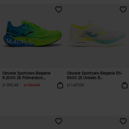
4,5 z 5 ocen klientów
5 z 5 ocen klientów
Obuwie Sportowe Bieganie
Obuwie Sportowe Bieganie RS-
R.2000 26 Półmaraton...
9000 25 Uniseks B...
label.price.reduced.from
label.price.to
zł 395,49
zł 564,99
zł 1.417,06
5 z 5 ocen klientów
4,9 z 5 ocen klientów