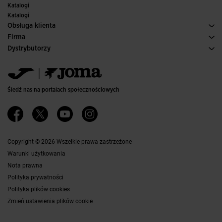
Komitety i federacje
Katalogi
Wydania specjalne
Katalogi
Obsługa klienta
Warunki Zakupu
Firma
Transport i dostawa
Historia
Dystrybutorzy
Zwroty
Kodeks Postępowania
Magazyn dystrybutorów
Przewodnik po Rozmiarach
Kanał etyczny
Jomanet
Najczęściej zadawane pytania
Polityka jakości i ochrony środowiska
Obszar marketingu
Kontakt
Pracuj z Nami
Skontaktuj się
Śledź nas na portalach społecznościowych
Dostępność
Partnerzy
Ethics Channel
Copyright © 2026 Wszelkie prawa zastrzeżone
Warunki użytkowania
Nota prawna
Polityka prywatności
Polityka plików cookies
Zmień ustawienia plików cookie