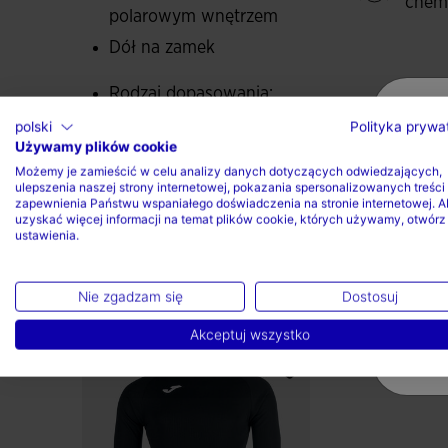
chem
polarowym wnętrzem
Dół na zamek
Rodzaj dopasowania:
regularny
polski
Polityka prywa
Używamy plików cookie
60% Bawełna, 40% Poliester
Możemy je zamieścić w celu analizy danych dotyczących odwiedzających,
ulepszenia naszej strony internetowej, pokazania spersonalizowanych treści 
zapewnienia Państwu wspaniałego doświadczenia na stronie internetowej. A
uzyskać więcej informacji na temat plików cookie, których używamy, otwórz
ustawienia.
Nie zgadzam się
Dostosuj
Skompletuj swój look
Akceptuj wszystko