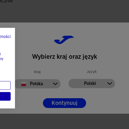
icznie
tności
i
Wybierz kraj oraz język
by
Język
Kraj
Polski
Polska
Kontynuuj