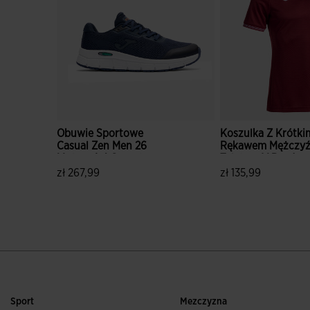
Obuwie Sportowe
Koszulka Z Krótki
Casual Zen Men 26
Rękawem Mężczyź
Mężczyźni Granatowy
Toletum V Bordow
zł 267,99
zł 135,99
5 z 5 ocen klientów
3,8 z 5 ocen klien
Sport
Mezczyzna