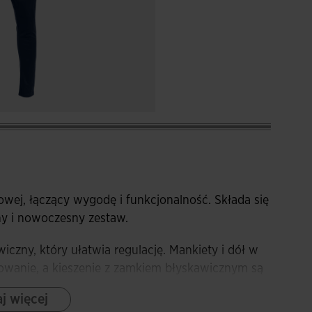
owej, łączący wygodę i funkcjonalność. Składa się
nny i nowoczesny zestaw.
czny, który ułatwia regulację. Mankiety i dół w
wanie, a kieszenie z zamkiem błyskawicznym są
dmiotów. Odzież wyróżnia się naszywaną na
j więcej
ej wyrafinowany i elegancki wygląd.