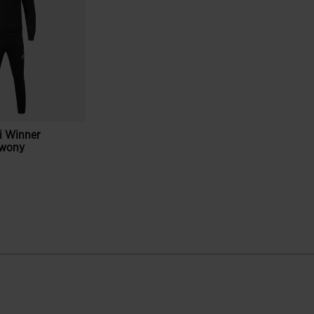
i Winner
rwony
ientów