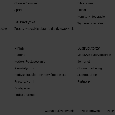
Obuwie Damskie
Pilka nozna
Sport
Futsal
Komitety i federacje
Dziewczynka
Wydania specjalne
opców
Zobacz wszystkie ubrania dla dziewczynek
Firma
Dystrybutorzy
Historia
Magazyn dystrybutorów
Kodeks Postępowania
Jomanet
Kanał etyczny
Obszar marketingu
Polityka jakości i ochrony środowiska
Skontaktuj się
Pracuj z Nami
Partnerzy
Dostępność
Ethics Channel
Warunki użytkowania
Nota prawna
Polit