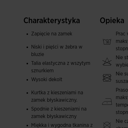
Długie spodnie posiadają system podwójnego 
wewnętrznymi sznurkami, zapewniając elastyc
Charakterystyka
Opieka
błyskawiczny ułatwiają dopasowanie i wentyla
zapewniają przechowywanie rzeczy osobistyc
Zapięcie na zamek
Prac 
sportowy design zestawu.
maks
Niski i pięści w żebra w
stopn
Obie części zostały wykonane z wysokiej jakośc
bluzie
Nie 
trwałość. Ten zestaw jest idealny na chłodne o
Talia elastyczna z wszytym
wybie
sznurkiem
Logo Joma wyszywane.
Nie s
Wysoki dekolt
susz
Pras
Kurtka z kieszeniami na
maks
zamek błyskawiczny.
tempe
Spodnie z kieszeniami na
stopn
zamek błyskawiczny
Nie c
Miękka i wygodna tkanina z