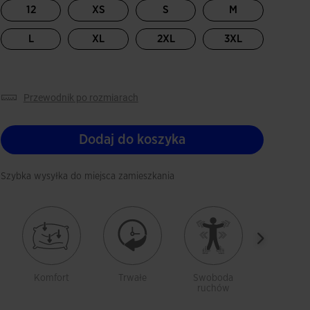
12
XS
S
M
L
XL
2XL
3XL
przewodnik po rozmiarach
Dodaj do koszyka
Szybka wysyłka do miejsca zamieszkania
Komfort
Trwałe
Swoboda
Ciepły
ruchów
materia