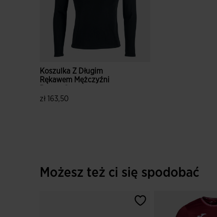
Koszulka Z Długim
Rękawem Mężczyźni
Brama Czarny
zł 163,50
4,8 z 5 ocen klientów
Możesz też ci się spodobać