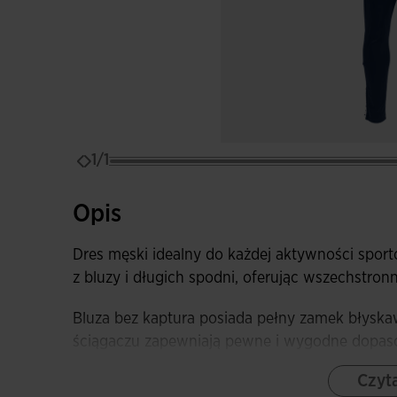
1/1
Opis
Dres męski idealny do każdej aktywności sport
z bluzy i długich spodni, oferując wszechstro
Bluza bez kaptura posiada pełny zamek błyskawi
ściągaczu zapewniają pewne i wygodne dopaso
idealne do bezpiecznego przechowywania prze
Czyta
rękawach tasiemką z logo Joma, która nadaje j