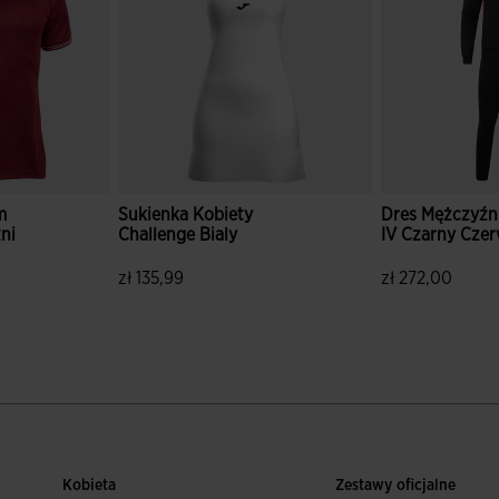
m
Sukienka Kobiety
Dres Mężczyźn
ni
Challenge Bialy
IV Czarny Cze
y
zł 135,99
zł 272,00
tów
5 z 5 ocen klientów
3,3 z 5 ocen kl
Kobieta
Zestawy oficjalne