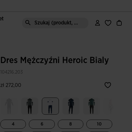
let
Szukaj (produkt, styl, obszar, ect.)
Dres Mężczyźni Heroic Bialy
104216.203
zł 272,00
Wybrane
4
6
8
10