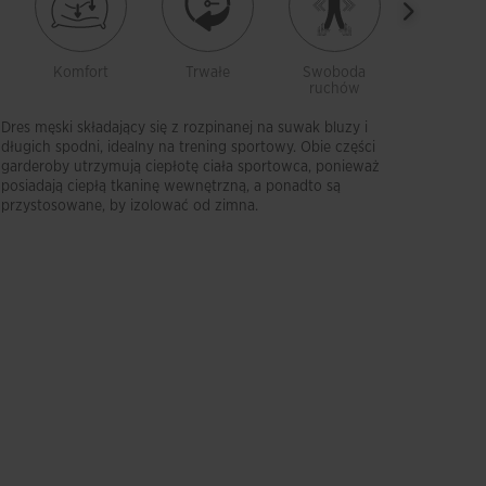
Komfort
Trwałe
Swoboda
Z
ruchów
kieszonk
Dres męski składający się z rozpinanej na suwak bluzy i
długich spodni, idealny na trening sportowy. Obie części
garderoby utrzymują ciepłotę ciała sportowca, ponieważ
posiadają ciepłą tkaninę wewnętrzną, a ponadto są
przystosowane, by izolować od zimna.