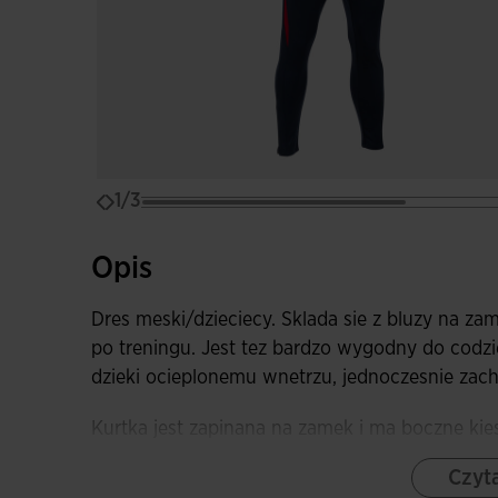
1/3
Opis
Dres meski/dzieciecy. Sklada sie z bluzy na za
po treningu. Jest tez bardzo wygodny do codzi
dzieki ocieplonemu wnetrzu, jednoczesnie za
Kurtka jest zapinana na zamek i ma boczne kie
sciagacza (rib) na kolnierzu, dole i mankietach
Czyta
zimna. Jej design charakteryzuje sie kontrasto