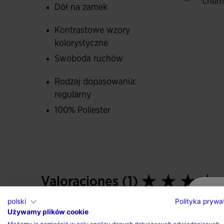
chem
Dół na zamek
Kontrastowe wzory
kolorystyczne
Swoboda ruchów
Rodzaj dopasowania:
regularny
100% Poliester
Valoraciones (1)
polski
Polityka prywa
Używamy plików cookie
Możemy je zamieścić w celu analizy danych dotyczących odwiedzających,