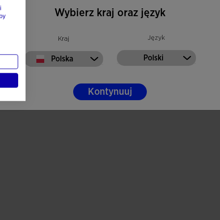
i
Wybierz kraj oraz język
by
Język
Kraj
Polski
Polska
Kontynuuj