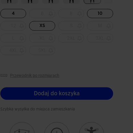
Wybrane
6
8
4
10
12
S
M
XS
L
XL
2XL
3XL
4XL
5XL
przewodnik po rozmiarach
Dodaj do koszyka
Szybka wysyłka do miejsca zamieszkania