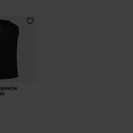
 Rękawów
bi
ientów