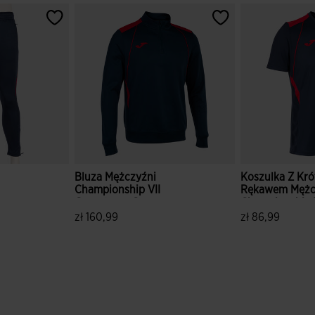
Bluza Mężczyźni
Koszulka Z Kró
Championship VII
Rękawem Mężc
Granatowy Czerwony
Championship 
ony
Granatowy Cz
zł 160,99
zł 86,99
tów
3,5 z 5 ocen klientów
5 z 5 ocen kli