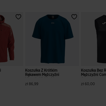
i
Koszulka Z Krótkim
Koszulka Bez
Rękawem Mężczyźni
Mężczyźni Com
Mimetic Niebieski
Czarny
zł 86,99
zł 60,00
tów
5 z 5 ocen klientów
4,4 z 5 ocen kl