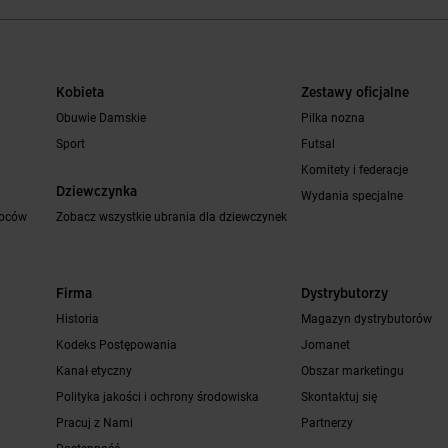
Kobieta
Zestawy oficjalne
Obuwie Damskie
Pilka nozna
Sport
Futsal
Komitety i federacje
Dziewczynka
Wydania specjalne
opców
Zobacz wszystkie ubrania dla dziewczynek
Firma
Dystrybutorzy
Historia
Magazyn dystrybutorów
Kodeks Postępowania
Jomanet
Kanał etyczny
Obszar marketingu
Polityka jakości i ochrony środowiska
Skontaktuj się
Pracuj z Nami
Partnerzy