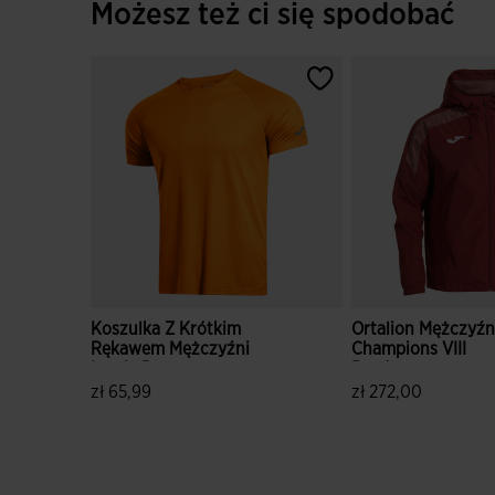
Możesz też ci się spodobać
Koszulka Z Krótkim
Ortalion Mężczyźn
Rękawem Mężczyźni
Champions VIII
Iconic Pomaranczowy
Bordowy
zł 65,99
zł 272,00
4,9 z 5 ocen klientów
4,2 z 5 ocen klien