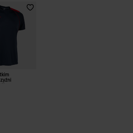
tkim
zyźni
VII
erwony
entów