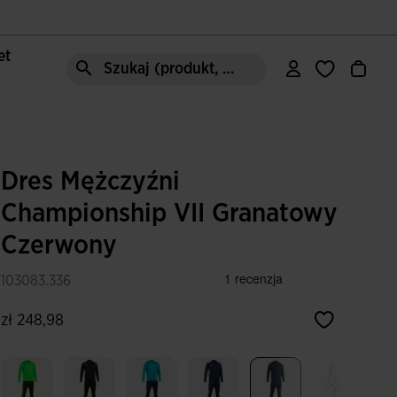
let
Szukaj (produkt, styl, obszar, ect.)
Dres Mężczyźni
Championship VII Granatowy
Czerwony
103083.336
zł 248,98