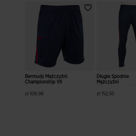
Bermudy Mężczyźni
Długie Spodnie
Championship VII
Mężczyźni
Granatowy Czerwony
Championship VII
Granatowy Czerw
zł 108,98
zł 152,50
4,6 z 5 ocen klientów
4,7 z 5 ocen klien