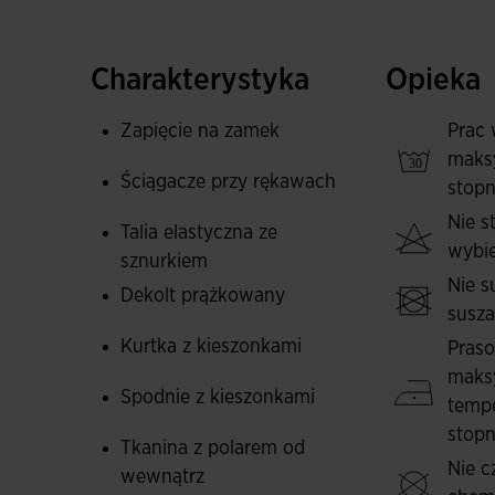
górnej czesci przodu oraz bocznych lamówek.
Spodnie maja elastyczny pas regulowany sznur
Charakterystyka
Opieka
pilkarz moze wygodnie przechowywac i przenosi
klucze, bez obaw o ich zgubienie. Posiadaja r
Zapięcie na zamek
Prac 
ubieranie i zdejmowanie. Design jest gladki, 
maks
Ściągacze przy rękawach
kolorystycznym po bokach.
stopn
Nie 
Talia elastyczna ze
Dres uszyty jest z miekkiego, wygodnego materi
wybie
sznurkiem
maja wewnetrzne podszycie typu fleece - ciep
Nie s
ciala pilkarza. Wszystko to przy zachowaniu p
Dekolt prążkowany
susz
Logo Joma wyszywane na obu elementach.
Kurtka z kieszonkami
Pras
maks
Spodnie z kieszonkami
tempe
stopn
Tkanina z polarem od
Nie c
wewnątrz