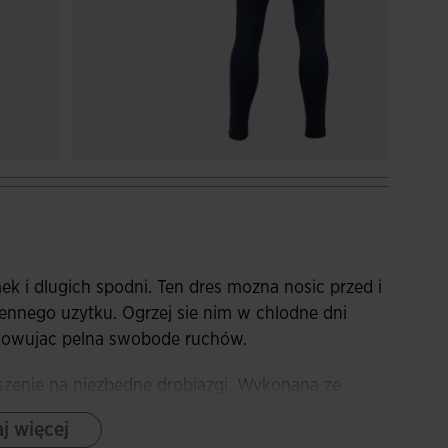
mek i dlugich spodni. Ten dres mozna nosic przed i
ennego uzytku. Ogrzej sie nim w chlodne dni
chowujac pelna swobode ruchów.
szenie na niezbedne drobiazgi. Wykonana ze
, co zapewnia idealne dopasowanie i izolacje od
j więcej
wymi cieciami kolorystycznymi w okolicy ramion,