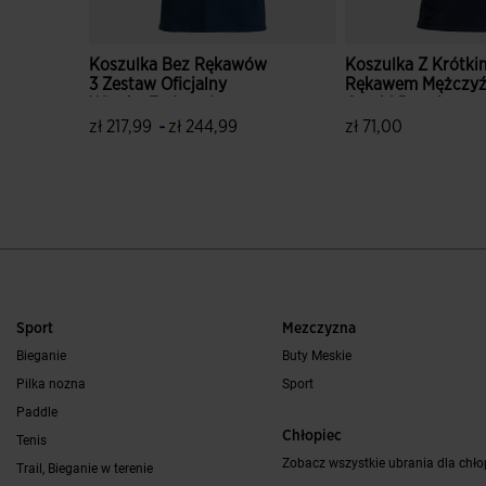
Koszulka Bez Rękawów
Koszulka Z Krótki
3 Zestaw Oficjalny
Rękawem Mężczyź
Włoska Federacja
Combi Premium
Tenisa I Padla 26/27
Granatowy Czerw
-
zł 217,99
zł 244,99
zł 71,00
3,5 z 5 ocen klientów
5 z 5 ocen klientó
Sport
Mezczyzna
Bieganie
Buty Meskie
Pilka nozna
Sport
Paddle
Chłopiec
Tenis
Zobacz wszystkie ubrania dla chł
Trail, Bieganie w terenie