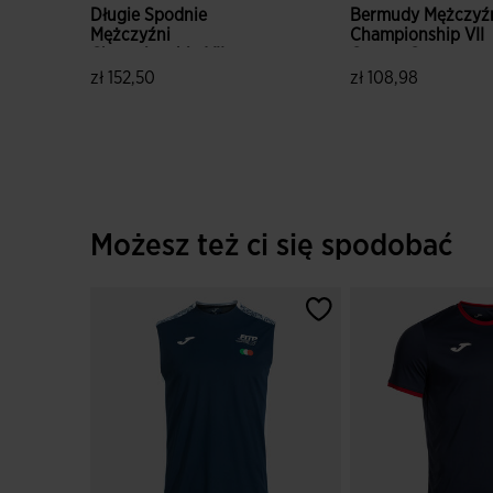
Długie Spodnie
Bermudy Mężczyź
Mężczyźni
Championship VII
Championship VII
Czarny Czerwony
Czarny Czerwony
zł 152,50
zł 108,98
5 z 5 ocen klientów
5 z 5 ocen klientó
Możesz też ci się spodobać