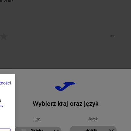
icznie
tności
i
Wybierz kraj oraz język
by
Język
Kraj
Polski