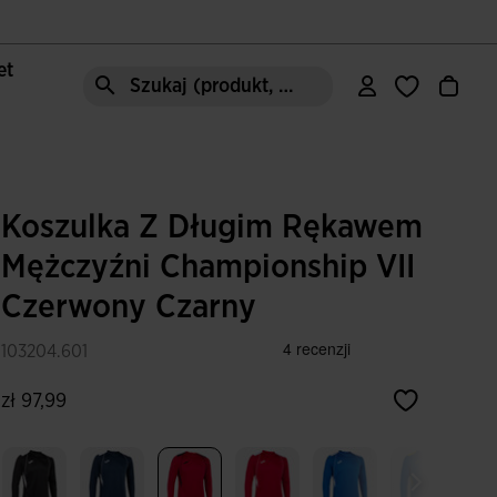
let
Szukaj (produkt, styl, obszar, ect.)
Koszulka Z Długim Rękawem
Mężczyźni Championship VII
Czerwony Czarny
103204.601
zł 97,99