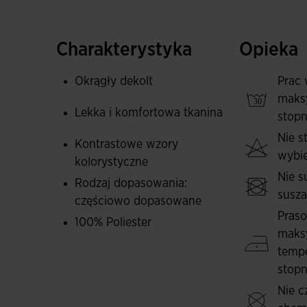
Została wykonana z lekkiego i komfortowego 
oddychający materiał, który odprowadza pot i 
treningów. Wyróżnia się odpornością na przetar
Charakterystyka
Opieka
intensywne użytkowanie w wymagających dyscy
futsal.
Okrągły dekolt
Prac 
maks
Design koszulki charakteryzuje się kontrastuj
Lekka i komfortowa tkanina
stopn
klatce piersiowej i po bokach. Stanowi ideal
Nie 
Kontrastowe wzory
które razem tworzą zestaw o doskonałej jakości 
wybie
kolorystyczne
Wyszywane logo Joma stanowi elegancki akce
Nie s
Rodzaj dopasowania:
susz
częściowo dopasowane
Pras
100% Poliester
maks
tempe
stopn
Nie c