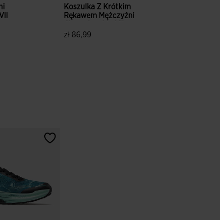
ni
Koszulka Z Krótkim
VII
Rękawem Mężczyźni
rny
Championship VII
Czerwony Czarny
zł 86,99
entów
3,9 z 5 ocen klientów