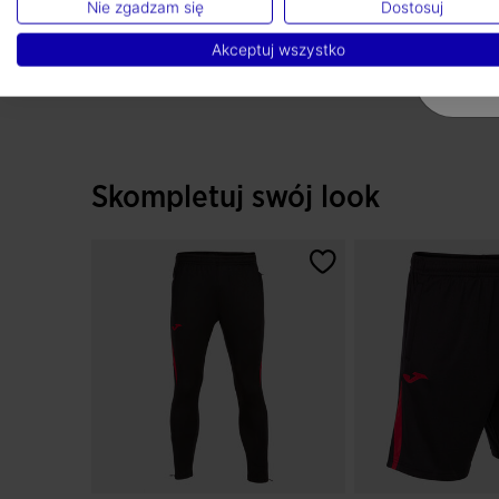
Nie zgadzam się
Dostosuj
Akceptuj wszystko
Skompletuj swój look