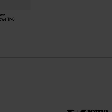
owe
owe Tr-8
nzynowy
ientów