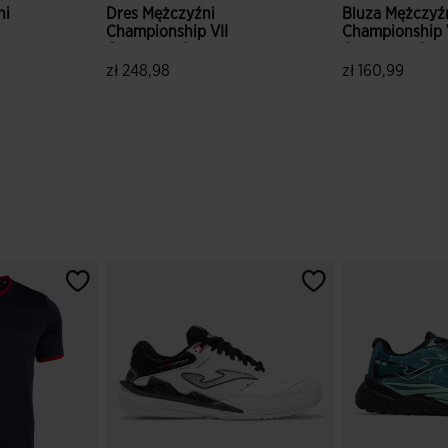
ni
Dres Mężczyźni
Bluza Mężczyź
Championship VII
Championship 
Czerwony Czarny
Czerwony Cza
zł 248,98
zł 160,99
w
5 z 5 ocen klientów
5 z 5 ocen kli