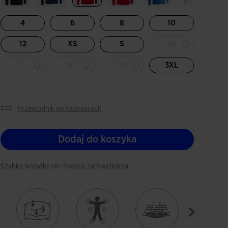
Wybrane
4
6
8
10
M
12
XS
S
L
XL
2XL
3XL
przewodnik po rozmiarach
Dodaj do koszyka
Szybka wysyłka do miejsca zamieszkania