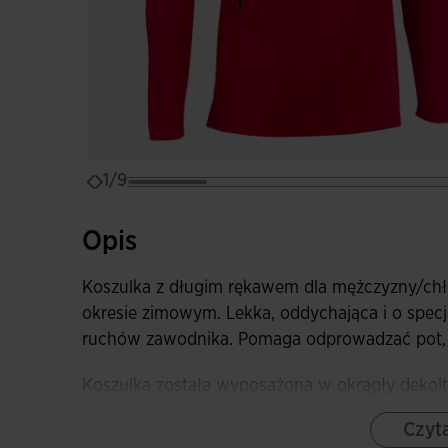
1/9
Opis
Koszulka z długim rękawem dla mężczyzny/chł
okresie zimowym. Lekka, oddychająca i o specja
ruchów zawodnika. Pomaga odprowadzać pot, d
Koszulka została wyposażona w okrągły dekolt 
doskonałą swobodę ruchów i wygodę dla grac
Czyta