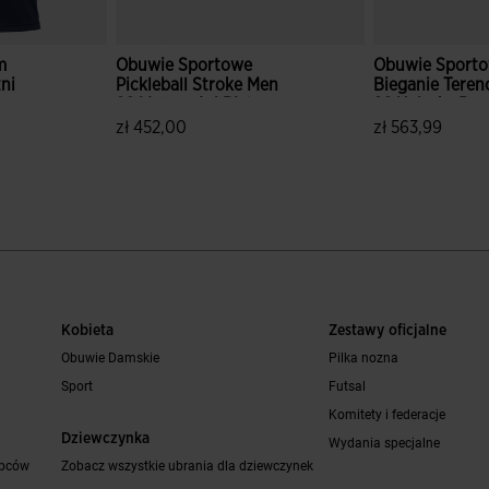
m
Obuwie Sportowe
Obuwie Sport
ni
Pickleball Stroke Men
Bieganie Teren
26 Mężczyźni Bialy
26 Uniseks Be
ony
zł 452,00
zł 563,99
w
3,7 z 5 ocen klientów
3,3 z 5 ocen kl
Kobieta
Zestawy oficjalne
Obuwie Damskie
Pilka nozna
Sport
Futsal
Komitety i federacje
Dziewczynka
Wydania specjalne
opców
Zobacz wszystkie ubrania dla dziewczynek