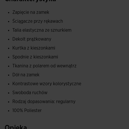
kolnierzu, dole i mankietach, co zapewnia idealne
dopasowanie i izolacje od zimna. Jej design charakteryzuje
Zapięcie na zamek
sie kontrastowymi cieciami kolorystycznymi w okolicy
Ściągacze przy rękawach
ramion, górnej czesci przodu oraz bocznych lamówek.
Talia elastyczna ze sznurkiem
Spodnie maja elastyczny pas regulowany sznurkiem oraz
Dekolt prążkowany
kieszenie boczne na zamki. Dzieki temu pilkarz moze
Kurtka z kieszonkami
wygodnie przechowywac i przenosic swoje rzeczy
Spodnie z kieszonkami
osobiste, takie jak telefon czy klucze, bez obaw o ich
Tkanina z polarem od wewnątrz
zgubienie. Posiadaja równiez zamki przy nogawkach, co
przyspiesza ubieranie i zdejmowanie. Design jest gladki, z
Dół na zamek
pojedynczym kontrastowym cieciem kolorystycznym po
Kontrastowe wzory kolorystyczne
bokach.
Swoboda ruchów
Rodzaj dopasowania: regularny
Dres uszyty jest z miekkiego, wygodnego materialu,
odpornego na otarcia i pranie. Obie czesci maja
100% Poliester
wewnetrzne podszycie typu fleece - cieply material
pomagajacy utrzymac temperature ciala pilkarza. Wszystko
Opieka