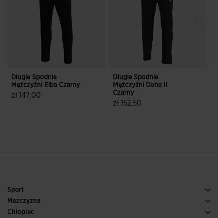
Długie Spodnie
Długie Spodnie
B
Mężczyźni Elba Czarny
Mężczyźni Doha II
M
Czarny
zł 147,00
zł 152,50
z
4 z 5 ocen klientów
5 z 5 ocen klientów
Sport
Bieganie
Mezczyzna
Pilka nozna
Buty Meskie
Chłopiec