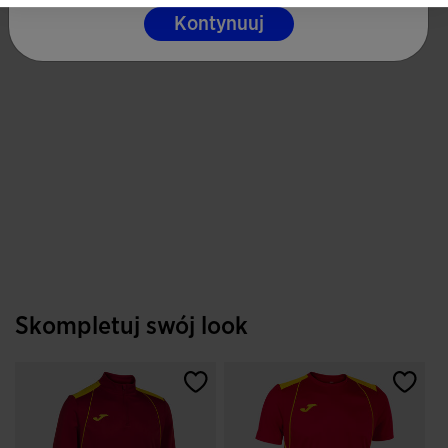
Kontynuuj
Skompletuj swój look