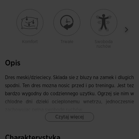
Komfort
Trwałe
Swoboda
Z kie
ruchów
Opis
Dres meski/dzieciecy. Sklada sie z bluzy na zamek i dlugich
spodni. Ten dres mozna nosic przed i po treningu. Jest tez
bardzo wygodny do codziennego uzytku. Ogrzej sie nim w
chlodne dni dzieki ocieplonemu wnetrzu, jednoczesnie
zachowujac pelna swobode ruchów.
Czytaj więcej
Kurtka jest zapinana na zamek i ma boczne kieszenie na
niezbedne drobiazgi. Wykonana ze sciagacza (rib) na
Charakterystyka