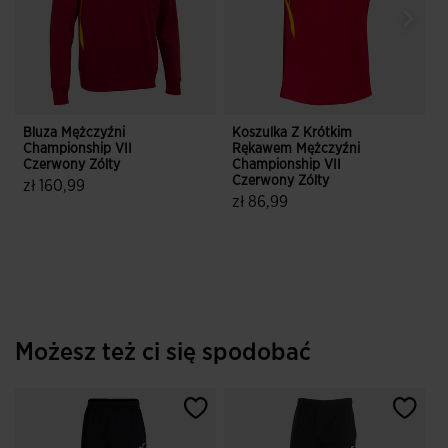
Bluza Mężczyźni
Koszulka Z Krótkim
K
Championship VII
Rękawem Mężczyźni
Czerwony Zólty
Championship VII
C
Czerwony Zólty
C
zł 160,99
zł 86,99
z
3,8 z 5 ocen klientów
5 z 5 ocen klientów
Możesz też ci się spodobać