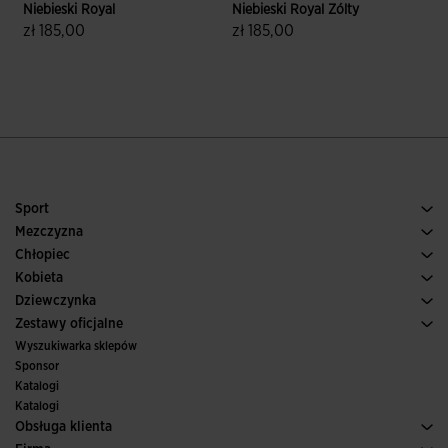
Niebieski Royal
Niebieski Royal Zólty
N
zł 185,00
zł 185,00
z
5 z 5 ocen klientów
5 z 5 ocen klientów
Sport
Bieganie
Mezczyzna
Pilka nozna
Buty Meskie
Chłopiec
Paddle
Sport
Zobacz wszystkie ubrania dla chłopców
Kobieta
Tenis
Obuwie Damskie
Dziewczynka
Trail, Bieganie w terenie
Sport
Zobacz wszystkie ubrania dla dziewczynek
Zestawy oficjalne
Pilka nozna
Wyszukiwarka sklepów
Futsal
Sponsor
Komitety i federacje
Katalogi
Wydania specjalne
Katalogi
Obsługa klienta