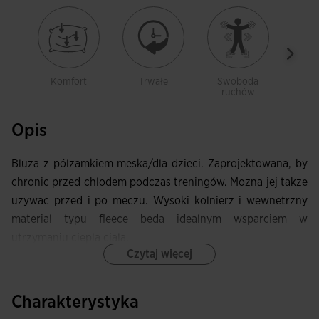
Komfort
Trwałe
Swoboda
Deli
ruchów
Opis
Bluza z pólzamkiem meska/dla dzieci. Zaprojektowana, by
chronic przed chlodem podczas treningów. Mozna jej takze
uzywac przed i po meczu. Wysoki kolnierz i wewnetrzny
material typu fleece beda idealnym wsparciem w
utrzymaniu ciepla ciala.
Czytaj więcej
Ta bluza z wysokim kolnierzem ma pólzamek, a zamek
chroniony jest przez materialowa listwe, aby nie stykal sie z
Charakterystyka
szyja. Ponadto posiada przesuniete szwy z przodu,