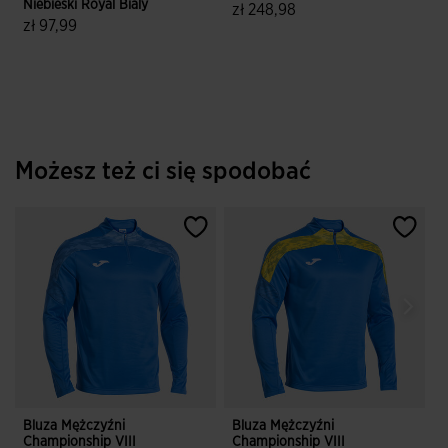
Niebieski Royal Bialy
N
zł 248,98
zł 97,99
z
4,3 z 5 ocen klientów
5 z 5 ocen klientów
Możesz też ci się spodobać
Bluza Mężczyźni
Bluza Mężczyźni
B
Championship VIII
Championship VIII
C