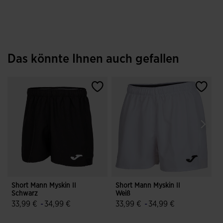
Das könnte Ihnen auch gefallen
Short Mann Myskin II
Short Mann Myskin II
S
Schwarz
Weiß
33,99 €
-
34,99 €
33,99 €
-
34,99 €
3,7 von 5 Kundenbewertungen
4,8 von 5 Kundenbewertungen