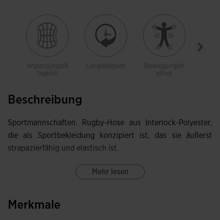
Anpassungsfä
Langlebigkeit
Bewegungsfr
Leich
higkeit
eiheit
Beschreibung
Sportmannschaften. Rugby-Hose aus Interlock-Polyester,
die als Sportbekleidung konzipiert ist, das sie äußerst
strapazierfähig und elastisch ist.
Mehr lesen
Merkmale