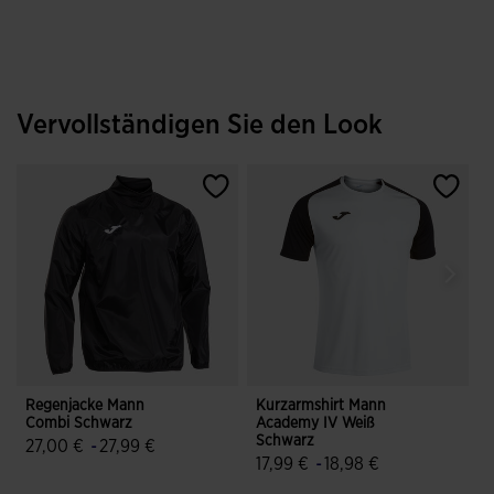
Vervollständigen Sie den Look
Regenjacke Mann
Kurzarmshirt Mann
K
Combi Schwarz
Academy IV Weiß
T
Schwarz
27,00 €
-
27,99 €
17,99 €
-
18,98 €
3,8 von 5 Kundenbewertungen
5 von 5 Kundenbewertungen