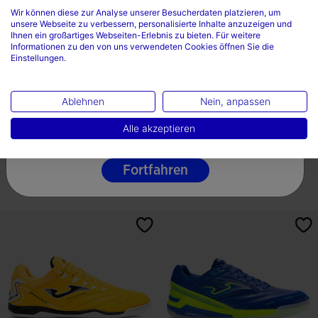
Wählen sie ihr land und ihre sprache
Wir können diese zur Analyse unserer Besucherdaten platzieren, um
unsere Webseite zu verbessern, personalisierte Inhalte anzuzeigen und
Land
Ihnen ein großartiges Webseiten-Erlebnis zu bieten. Für weitere
Informationen zu den von uns verwendeten Cookies öffnen Sie die
Einstellungen.
Deutschland
Sprache
Ablehnen
Nein, anpassen
Kurzarmshirt Mann
Sportschuhe Hallenfußball Top
Championship VII Königsblau...
Flex 26 Innen E...
Deutsche
Alle akzeptieren
-
21,99 €
22,99 €
95,99 €
23 Farben
Fortfahren
5 von 5 Kundenbewertungen
4,6 von 5 Kundenbewertungen