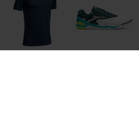
Kurzarmshirt Mann Olimpiada
Sportschuhe Hallenfußball
Marineblau
Cancha 26 Innen Weiß
-
21,99 €
22,99 €
45,99 €
17 Farben
3 Farben