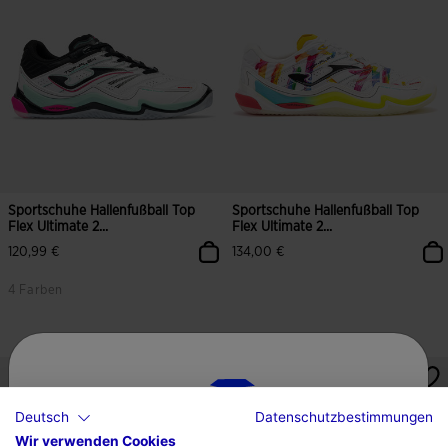
Sportschuhe Hallenfußball Top
Sportschuhe Hallenfußball Top
Flex Ultimate 2...
Flex Ultimate 2...
120,99 €
134,00 €
4 Farben
3,9 von 5 Kundenbewertungen
5 von 5 Kundenbewertungen
Deutsch
Datenschutzbestimmungen
Wir verwenden Cookies