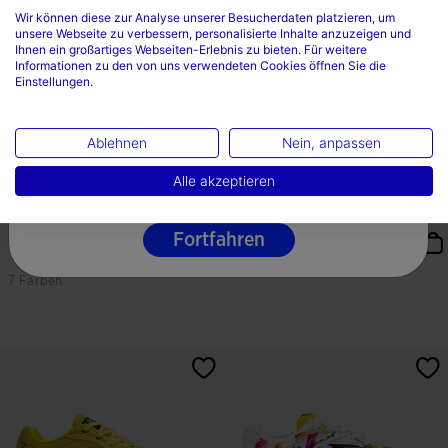
Wählen sie ihr land und ihre sprache
Wir können diese zur Analyse unserer Besucherdaten platzieren, um
unsere Webseite zu verbessern, personalisierte Inhalte anzuzeigen und
Land
Ihnen ein großartiges Webseiten-Erlebnis zu bieten. Für weitere
Informationen zu den von uns verwendeten Cookies öffnen Sie die
Einstellungen.
Deutschland
Sprache
Ablehnen
Nein, anpassen
Deutsche
Alle akzeptieren
Sportschuhe Hallenfußball Top
Sportschuhe Hallenfußball Skilful
Flex Rebound 26...
26 Graffiti...
Fortfahren
92,99 €
122,98 €
7 Farben
3,2 von 5 Kundenbewertungen
4,5 von 5 Kundenbewertungen