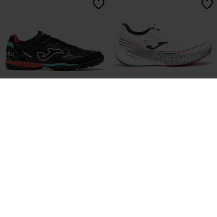
Fußballschuhe Top Flex 26
Sportschuhe Laufen R.2000 26
Teppichboden Schwarz
Portugiesisches Olympisches
Komitee Unisex Weiß
76,99 €
120,00 €
2 Farben