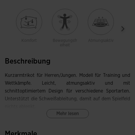
Komfort
Bewegungsfr
Atmungsaktiv
Leich
eiheit
Beschreibung
Kurzarmtrikot für Herren/Jungen. Modell für Training und
Wettkämpfe. Leicht, atmungsaktiv und mit
schnittoptimiertem Design für verschiedene Sportarten.
Unterstützt die Schweißableitung, damit auf dem Spielfeld
nichts ablenkt.
Mehr lesen
Dieses Trikot besitzt einen Rundhalsausschnitt und
vorverlegte Nähte im Vorderteil, die exzellente
Merkmale