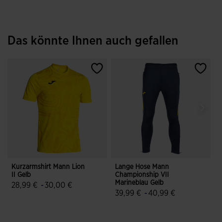
Das könnte Ihnen auch gefallen
Kurzarmshirt Mann Lion
Lange Hose Mann
K
II Gelb
Championship VII
C
Marineblau Gelb
D
28,99 €
-
30,00 €
39,99 €
-
40,99 €
5 von 5 Kundenbewertungen
5 von 5 Kundenbewertungen