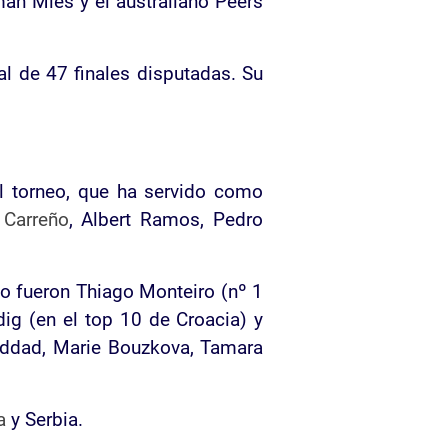
mán Mies y el australiano Peers
al de 47 finales disputadas. Su
l torneo, que ha servido como
 Carreño
, Albert Ramos, Pedro
ño fueron Thiago Monteiro (nº 1
dig (en el top 10 de Croacia) y
Haddad, Marie Bouzkova, Tamara
a
y Serbia.