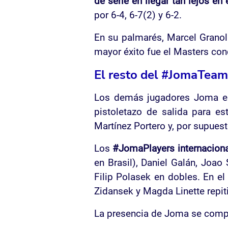
de serie en llegar tan lejos en
por 6-4, 6-7(2) y 6-2.
En su palmarés, Marcel Granoll
mayor éxito fue el Masters c
El resto del #JomaTeam
Los demás jugadores Joma en 
pistoletazo de salida para es
Martínez Portero y, por supuest
Los
#JomaPlayers internacion
en Brasil), Daniel Galán, Joao
Filip Polasek en dobles. En e
Zidansek y Magda Linette repit
La presencia de Joma se comp