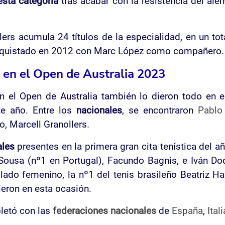
 esta categoría
tras acabar con la resistencia del ale
ers acumula 24 títulos de la especialidad, en un tot
onquistado en 2012 con Marc López como compañero.
 en el Open de Australia 2023
el Open de Australia también lo dieron todo en e
te año. Entre los
nacionales
, se encontraron
Pablo
o, Marcell Granollers.
ales
presentes en la primera gran cita tenística del a
 Sousa (nº1 en Portugal), Facundo Bagnis, e Iván Do
l lado femenino, la nº1 del tenis brasileño Beatriz 
ieron en esta ocasión.
letó con las
federaciones nacionales
de
España
,
Itali