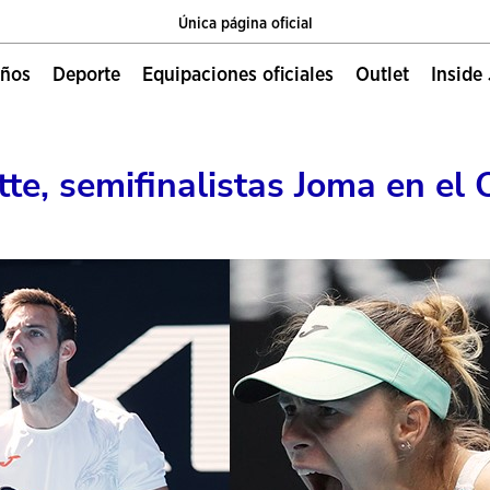
Única página oficial
Envíos gratis a partir de 49€
niños
deporte
equipaciones oficiales
outlet
Insid
Única página oficial
Envíos gratis a partir de 49€
tte, semifinalistas Joma en el
Única página oficial