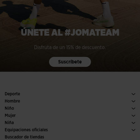
ÚNETE AL #JOMATEAM
Disfruta de un 15% de descuento.
Suscríbete
Deporte
Running
Hombre
Pádel
Calzado Hombre
Niño
Fútbol
Deporte
Ver todo ropa niño
Mujer
Trail running
Ropa Mujer
Niña
Tenis
Deporte
Ver todo ropa niña
Equipaciones oficiales
Fútbol
Buscador de tiendas