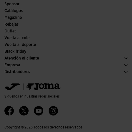
Fútbol sala
Sponsor
Comités y Federaciones
Catálogos
Ediciones especiales
Magazine
Rebajas
Outlet
Vuelta al cole
Vuelta al deporte
Black friday
Atención al cliente
Condiciones de compra
Empresa
Transporte y entrega
Historia
Distribuidores
Devoluciones
Código de conducta
Almacén distribuidores
Guía de tallas
Política de calidad y medio ambiente
Jomanet
Preguntas frecuentes
Trabaja con nosotros
Área marketing
Contacto
Proyectos subvencionados
Contacto
Siguenos en nuestras redes sociales
Accesibilidad
Afiliados
Canal ético
Copyright © 2026 Todos los derechos reservados