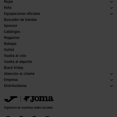
Deporte
Ver todo ropa niño
Mujer
Trail running
Ropa Mujer
Niña
Tenis
Deporte
Ver todo ropa niña
Equipaciones oficiales
Fútbol
Buscador de tiendas
Fútbol sala
Sponsor
Comités y Federaciones
Catálogos
Ediciones especiales
Magazine
Rebajas
Outlet
Vuelta al cole
Vuelta al deporte
Black friday
Atención al cliente
Condiciones de compra
Empresa
Transporte y entrega
Historia
Distribuidores
Devoluciones
Código de conducta
Almacén distribuidores
Guía de tallas
Política de calidad y medio ambiente
Jomanet
Preguntas frecuentes
Trabaja con nosotros
Área marketing
Contacto
Proyectos subvencionados
Contacto
Siguenos en nuestras redes sociales
Accesibilidad
Afiliados
Canal ético