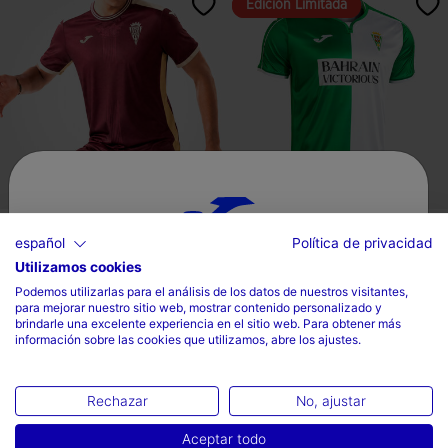
Edición Limitada
Edición Limitada
Camiseta Manga Corta 3ª
Camiseta Manga Corta Retro
español
Política de privacidad
Equipación Córdoba CF...
Córdoba CF 25/26
Utilizamos cookies
-
Selecciona tu país e idioma
69,95€
68,90€
74,90€
Podemos utilizarlas para el análisis de los datos de nuestros visitantes,
para mejorar nuestro sitio web, mostrar contenido personalizado y
País
brindarle una excelente experiencia en el sitio web. Para obtener más
información sobre las cookies que utilizamos, abre los ajustes.
España
3,9 sobre 5 de valoración de clientes
3,9 sobre 5 de valoración de client
Idioma
Rechazar
No, ajustar
Español
Aceptar todo