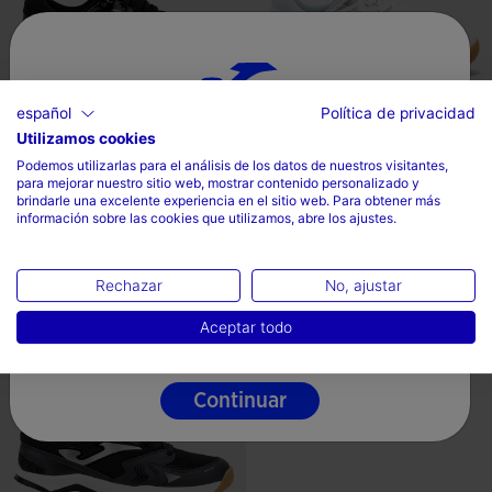
español
Política de privacidad
Utilizamos cookies
Selecciona tu país e idioma
Podemos utilizarlas para el análisis de los datos de nuestros visitantes,
para mejorar nuestro sitio web, mostrar contenido personalizado y
Zapatillas Voleibol V.Dynamic
Zapatillas Voleibol V.Dynamic
País
brindarle una excelente experiencia en el sitio web. Para obtener más
Lady 26 Mujer N...
Lady 26 Mujer B...
información sobre las cookies que utilizamos, abre los ajustes.
52,99€
52,99€
España
3 Colores
3 Colores
Idioma
Rechazar
No, ajustar
Español
Aceptar todo
3,2 sobre 5 de valoración de clientes
4,3 sobre 5 de valoración de client
Continuar