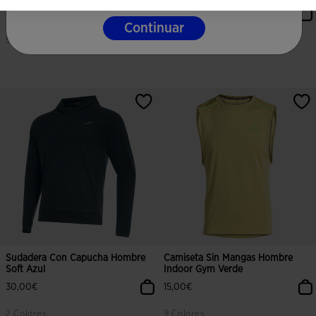
45,00€
15,00€
Continuar
5 Colores
2 Colores
5 sobre 5 de valoración de clientes
3,2 sobre 5 de valoración de client
Sudadera Con Capucha Hombre
Camiseta Sin Mangas Hombre
Soft Azul
Indoor Gym Verde
30,00€
15,00€
2 Colores
9 Colores