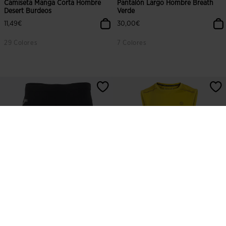
Camiseta Manga Corta Hombre
Pantalón Largo Hombre Breath
Desert Burdeos
Verde
11,49€
30,00€
29 Colores
7 Colores
Mallas Cortas Unisex Brama
Camiseta Sin Mangas Hombre
Negro
Indoor Gym Amarillo
19,99€
15,00€