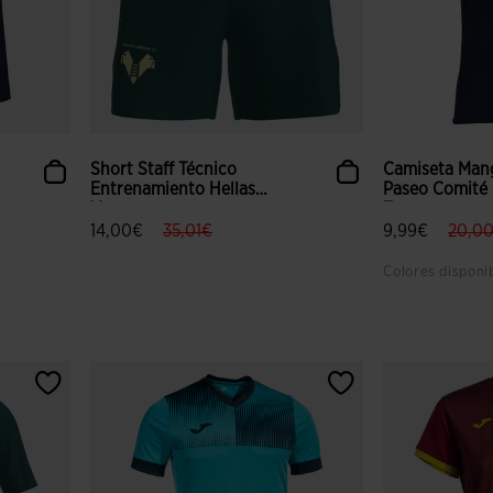
Short Staff Técnico
Camiseta Man
Entrenamiento Hellas
Paseo Comité
Vero...
Es...
label.price.reduced.from
label.price.to
label
14,00€
35,01€
9,99€
20,0
Colores disponi
lientes
4,8 sobre 5 de valoración de clientes
5 sobre 5 de v