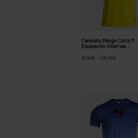
Camiseta Manga Corta 1ª
Equipación Villarreal...
-
31,94€
34,94€
4,7 sobre 5 de valoración de