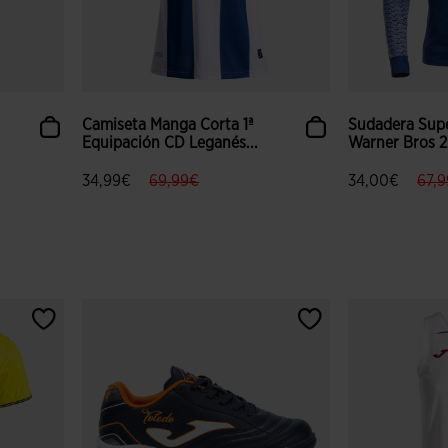
Camiseta Manga Corta 1ª
Sudadera Sup
Equipación CD Leganés...
Warner Bros 
ed.from
.to
label.price.reduced.from
label.price.to
labe
34,99€
69,99€
34,00€
67,
 clientes
3,3 sobre 5 de valoración de clientes
4,6 sobre 5 de