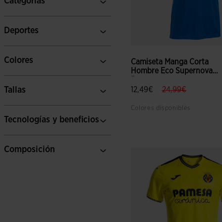
Categorías
Deportes
Colores
Camiseta Manga Corta
Hombre Eco Supernova
Roy...
label.price.reduc
label.price
Tallas
12,49€
24,99€
Colores disponibles
Tecnologías y beneficios
4,3 sobre 5 de valoración de
Composición