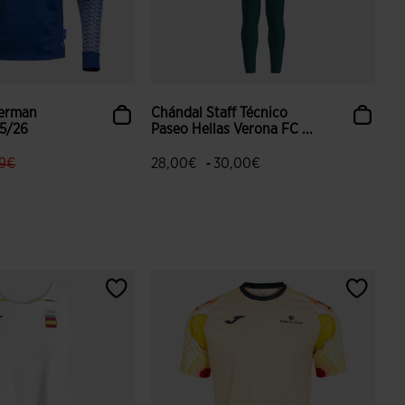
erman
Chándal Staff Técnico
25/26
Paseo Hellas Verona FC ...
l.price.reduced.from
label.price.to
-
99€
28,00€
30,00€
 valoración de clientes
3,3 sobre 5 de valoración de clientes