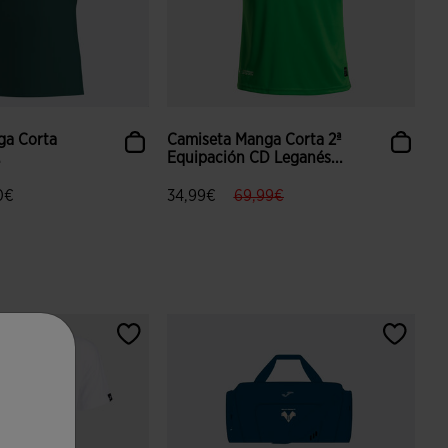
ga Corta
Camiseta Manga Corta 2ª
Equipación CD Leganés...
label.price.reduced.from
label.price.to
0€
34,99€
69,99€
aloración de clientes
4,4 sobre 5 de valoración de clientes