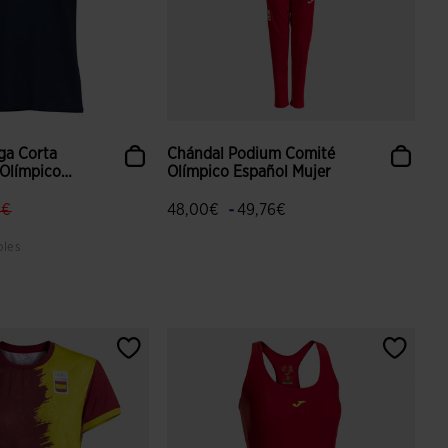
ga Corta
Chándal Podium Comité
 Olímpico
Olímpico Español Mujer
.price.reduced.from
label.price.to
-
0€
48,00€
49,76€
bles
aloración de clientes
3,5 sobre 5 de valoración de clientes