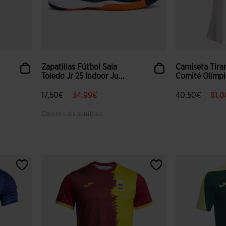
Zapatillas Fútbol Sala
Camiseta Tira
Toledo Jr 25 Indoor Ju...
Comité Olímpi
label.price.reduced.from
label.price.to
labe
17,50€
34,99€
40,50€
81,
Colores disponibles
 clientes
5 sobre 5 de valoración de clientes
4,6 sobre 5 de