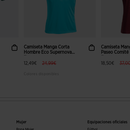
Camiseta Manga Corta
Camiseta Man
Hombre Eco Supernova
Paseo Comité
Tur...
Es...
ced.from
e.to
label.price.reduced.from
label.price.to
label
12,49€
24,99€
18,50€
37,0
Colores disponibles
 clientes
5 sobre 5 de valoración de clientes
5 sobre 5 de v
Mujer
Equipaciones oficiales
Ropa Mujer
Fútbol