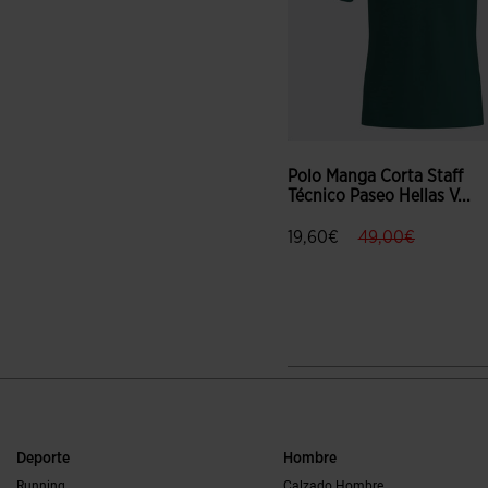
Polo Manga Corta Staff
Técnico Paseo Hellas V...
label.price.redu
label.pric
19,60€
49,00€
3,3 sobre 5 de valoración de
Deporte
Hombre
Running
Calzado Hombre