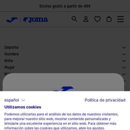
Envíos gratis a partir de 49€
Deporte
Running
Hombre
Pádel
Calzado Hombre
Niño
Fútbol
Deporte
Ver todo ropa niño
Mujer
Trail running
Ropa Mujer
Niña
Tenis
Deporte
Ver todo ropa niña
Equipaciones oficiales
Fútbol
Buscador de tiendas
Fútbol sala
Sponsor
Comités y Federaciones
español
Política de privacidad
Catálogos
Ediciones especiales
Utilizamos cookies
Selecciona tu país e idioma
Magazine
Podemos utilizarlas para el análisis de los datos de nuestros visitantes,
Rebajas
para mejorar nuestro sitio web, mostrar contenido personalizado y
País
Outlet
brindarle una excelente experiencia en el sitio web. Para obtener más
información sobre las cookies que utilizamos, abre los ajustes.
Vuelta al cole