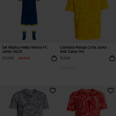
Set Réplica Hellas Verona FC
Camiseta Manga Corta Junior
Junior 24/25
Kids Camp Oro
label.price.reduced.from
label.price.to
20,00€
50,00€
15,00€
3 Colores