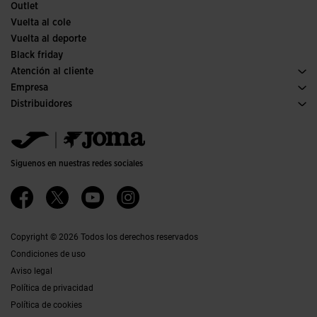
Outlet
Vuelta al cole
Vuelta al deporte
Black friday
Atención al cliente
Condiciones de compra
Empresa
Transporte y entrega
Historia
Distribuidores
Devoluciones
Código de conducta
Almacén distribuidores
Guía de tallas
Política de calidad y medio ambiente
Jomanet
Preguntas frecuentes
Trabaja con nosotros
Área marketing
Contacto
Proyectos subvencionados
Contacto
Siguenos en nuestras redes sociales
Accesibilidad
Afiliados
Canal ético
Copyright © 2026 Todos los derechos reservados
Condiciones de uso
Aviso legal
Política de privacidad
Política de cookies