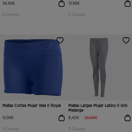
34,99€
13,99€
4 Colores
5 Colores
Mallas Cortas Mujer Vela II Royal
Mallas Largas Mujer Latino II Gris
Melange
label.price.reduced.from
label.price.to
13,99€
8,40€
20,99€
5 Colores
3 Colores