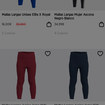
Mallas Largas Unisex Elite X Royal
Mallas Largas Mujer Ascona
Negro Blanco
label.price.reduced.from
label.price.to
16,00€
39,99€
34,99€
5 Colores
4 Colores