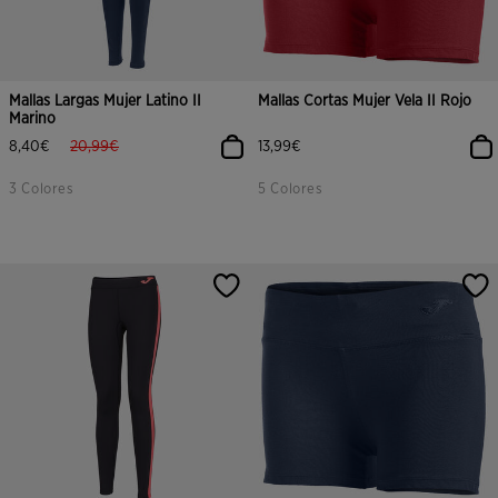
Mallas Largas Mujer Latino II
Mallas Cortas Mujer Vela II Rojo
Marino
label.price.reduced.from
label.price.to
8,40€
20,99€
13,99€
3 Colores
5 Colores