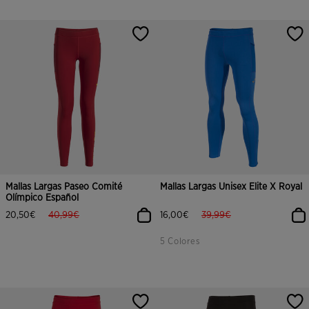
Mallas Largas Paseo Comité
Mallas Largas Unisex Elite X Royal
Olímpico Español
label.price.reduced.from
label.price.to
label.price.reduced.from
label.price.to
20,50€
40,99€
16,00€
39,99€
5 Colores