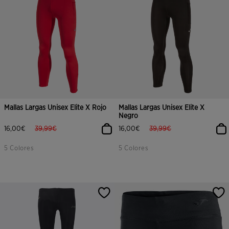
Mallas Largas Unisex Elite X Rojo
Mallas Largas Unisex Elite X
Negro
label.price.reduced.from
label.price.to
label.price.reduced.from
label.price.to
16,00€
39,99€
16,00€
39,99€
5 Colores
5 Colores