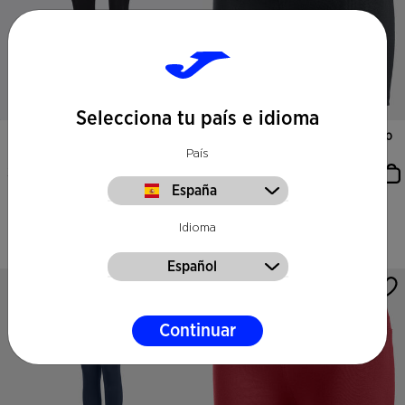
Selecciona tu país e idioma
Mallas Largas Unisex Brama
Mallas Cortas Mujer Vela II Negro
Negro
País
30,00€
13,99€
España
5 Colores
Idioma
Español
Continuar