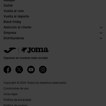
Rebajas
Outlet
Vuelta al cole
Vuelta al deporte
Black friday
Atención al cliente
Condiciones de compra
Empresa
Transporte y entrega
Historia
Distribuidores
Devoluciones
Código de conducta
Almacén distribuidores
Guía de tallas
Política de calidad y medio ambiente
Jomanet
Preguntas frecuentes
Trabaja con nosotros
Área marketing
Contacto
Proyectos subvencionados
Contacto
Siguenos en nuestras redes sociales
Accesibilidad
Afiliados
Canal ético
Copyright © 2026 Todos los derechos reservados
Condiciones de uso
Aviso legal
Política de privacidad
Política de cookies