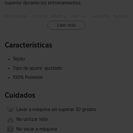
superior durante los entrenamientos.
Incorporan cintura elástica con un pequeño bolsillo
interior.
Leer más
Equipadas con un sistema de costuras planas FLATLOCK,
Características
estas mallas minimizan el roce y previenen las irritaciones
en la piel.
Tejido
Estas mallas ofrecen una elasticidad y suavidad
Tipo de ajuste: ajustado
excepcionales, proporcionando libertad de movimiento y
100% Poliéster
un ajuste ergonómico.
Cuidados
Logotipo de Joma bordado.
Lavar a máquina sin superar 30 grados
No utilizar lejía
No secar a máquina