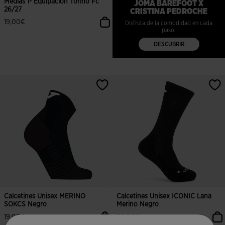
Medias 1ª Equipación Torino Fc
JOMA BAREFOOT X
26/27
CRISTINA PEDROCHE
19,00€
Disfruta de la comodidad en cada
paso.
DESCUBRIR
5 sobre 5 de valoración de clientes
Calcetines Unisex MERINO
Calcetines Unisex ICONIC Lana
SOKCS Negro
Merino Negro
19,00€
20,00€