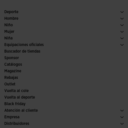
Deporte
Running
Hombre
Pádel
Calzado Hombre
Niño
Fútbol
Deporte
Ver todo ropa niño
Mujer
Trail running
Ropa Mujer
Niña
Tenis
Deporte
Ver todo ropa niña
Equipaciones oficiales
Fútbol
Buscador de tiendas
Fútbol sala
Sponsor
Comités y Federaciones
Catálogos
Ediciones especiales
Magazine
Rebajas
Outlet
Vuelta al cole
Vuelta al deporte
Black friday
Atención al cliente
Condiciones de compra
Empresa
Transporte y entrega
Historia
Distribuidores