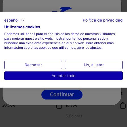
español
Política de privacidad
Utilizamos cookies
Selecciona tu país e idioma
4,9 sobre 5 de valoración de clientes
5 sobre 5 de valoración de cliente
Podemos utilizarlas para el análisis de los datos de nuestros visitantes,
para mejorar nuestro sitio web, mostrar contenido personalizado y
País
brindarle una excelente experiencia en el sitio web. Para obtener más
información sobre las cookies que utilizamos, abre los ajustes.
España
Idioma
Rechazar
No, ajustar
Español
Aceptar todo
Continuar
Calcetines Unisex ICONIC Lana
Calcetines Unisex Running Night
Merino Negro
Negro Azul Co...
20,00€
10,99€
3 Colores