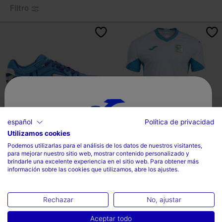
Filtro
español
Política de privacidad
Utilizamos cookies
Selecciona tu país e idioma
Zapatillas Fútbol Sala Top Flex 26
Camiseta Manga Corta 2ª
Podemos utilizarlas para el análisis de los datos de nuestros visitantes,
Indoor Int...
Equipación Inter Movi...
para mejorar nuestro sitio web, mostrar contenido personalizado y
País
brindarle una excelente experiencia en el sitio web. Para obtener más
95,99€
54,90€
información sobre las cookies que utilizamos, abre los ajustes.
España
Idioma
Rechazar
No, ajustar
Español
Aceptar todo
3,8 sobre 5 de valoración de clientes
5 sobre 5 de valoración de cliente