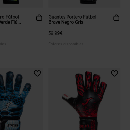
ro Fútbol
Guantes Portero Fútbol
erde Flú...
Brave Negro Gris
39,99€
bles
Colores disponibles
aloración de clientes
5 sobre 5 de valoración de clientes