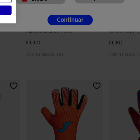
Continuar
Guantes Portero Fútbol
Guantes Porte
Panther Blanco Verde
Calcio Royal V
69,90€
19,90€
Colores disponibles
Colores disponi
 clientes
3,2 sobre 5 de valoración de clientes
5 sobre 5 de v