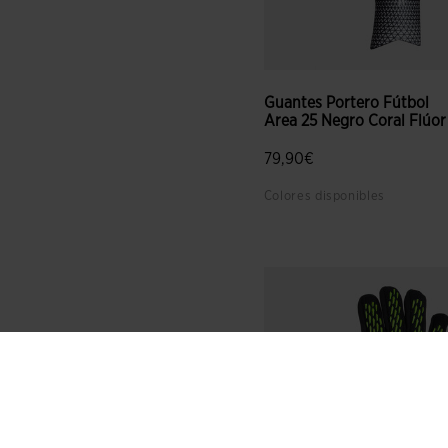
Guantes Portero Fútbol
Area 25 Negro Coral Flúor
79,90€
Colores disponibles