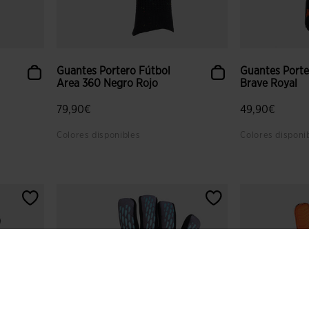
Guantes Portero Fútbol
Guantes Porte
Area 360 Negro Rojo
Brave Royal
79,90€
49,90€
Colores disponibles
Colores disponi