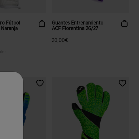
ro Fútbol
Guantes Entrenamiento
 Naranja
ACF Fiorentina 26/27
20,00€
bles
 valoración de clientes
3,5 sobre 5 de valoración de clientes