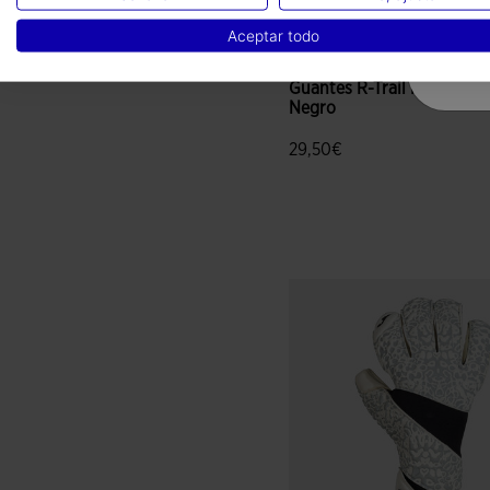
Aceptar todo
Guantes R-Trail Nature
Negro
29,50€
4,3 sobre 5 de valoración de