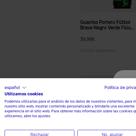
Guantes Portero Fútbol
Brave Negro Verde Flúo...
39,99€
Colores disponibles
5 sobre 5 de valoración de c
español
Política de priv
Utilizamos cookies
Podemos utilizarlas para el análisis de los datos de nuestros visitantes, para 
nuestro sitio web, mostrar contenido personalizado y brindarle una excelente
experiencia en el sitio web. Para obtener más información sobre las cookies 
utilizamos, abre los ajustes.
Rechazar
No, ajustar