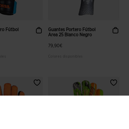
ro Fútbol
Guantes Portero Fútbol
Area 25 Blanco Negro
79,90€
bles
Colores disponibles