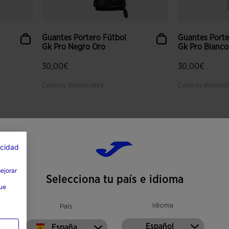
Guantes Portero Fútbol
Guantes Porte
Gk Pro Negro Oro
Gk Pro Blanco
30,00€
30,00€
Colores disponibles
Colores disponi
lientes
5 sobre 5 de valoración de clientes
4,2 sobre 5 de
acidad
mejorar
Selecciona tu país e idioma
que
Idioma
País
Español
España