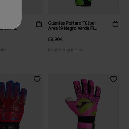
ro Fútbol
Guantes Portero Fútbol
erde Flú...
Area 19 Negro Verde Fl...
89,90€
bles
Colores disponibles
aloración de clientes
3,2 sobre 5 de valoración de clientes