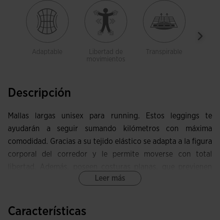
Adaptable
Libertad de
Transpirable
Bol
movimientos
Descripción
Mallas largas unisex para running. Estos leggings te
ayudarán a seguir sumando kilómetros con máxima
comodidad. Gracias a su tejido elástico se adapta a la figura
corporal del corredor y le permite moverse con total
libertad. Además, poseen costuras planas, que previenen
Leer más
las rozaduras para que nada roce en la piel.
Cuentan con doble sistema de ajuste en la cintura: por un
Características
lado, el elástico se adapta a la forma física del runner; por