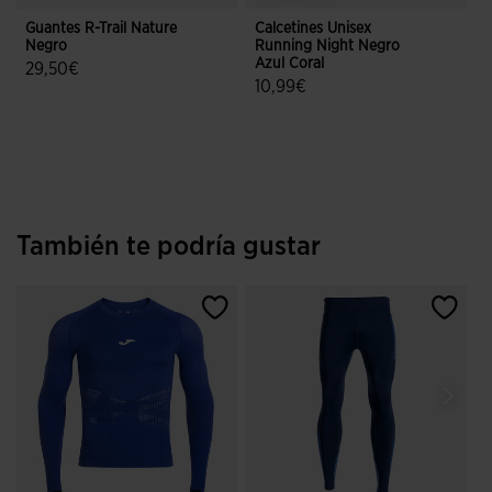
Guantes R-Trail Nature
Calcetines Unisex
C
Negro
Running Night Negro
Azul Coral
29,50€
10,99€
4,3 sobre 5 de valoración de clientes
4,6 sobre 5 de valoración de client
También te podría gustar