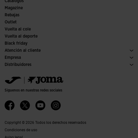
Catálogos
Ediciones especiales
Magazine
Rebajas
Outlet
Vuelta al cole
Vuelta al deporte
Black friday
Atención al cliente
Condiciones de compra
Empresa
Transporte y entrega
Historia
Distribuidores
Devoluciones
Código de conducta
Almacén distribuidores
Guía de tallas
Política de calidad y medio ambiente
Jomanet
Preguntas frecuentes
Trabaja con nosotros
Área marketing
Contacto
Proyectos subvencionados
Contacto
Siguenos en nuestras redes sociales
Accesibilidad
Afiliados
Canal ético
Copyright © 2026 Todos los derechos reservados
Condiciones de uso
Aviso legal