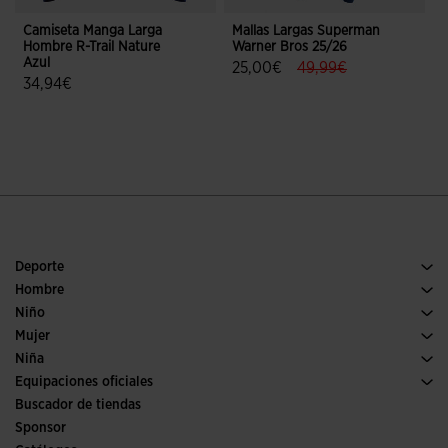
Camiseta Manga Larga
Mallas Largas Superman
M
Hombre R-Trail Nature
Warner Bros 25/26
E
Azul
label.price.reduced.f
label.price.to
25,00€
49,99€
3
34,94€
3,4 sobre 5 de valoración de client
5 sobre 5 de valoración de clientes
Deporte
Running
Hombre
Pádel
Calzado Hombre
Niño
Fútbol
Deporte
Ver todo ropa niño
Mujer
Trail running
Ropa Mujer
Niña
Tenis
Deporte
Ver todo ropa niña
Equipaciones oficiales
Fútbol
Buscador de tiendas
Fútbol sala
Sponsor
Comités y Federaciones