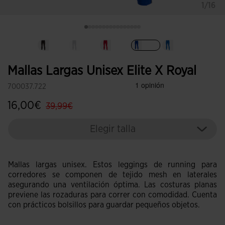
1/16
Seleccionado
Mallas Largas Unisex Elite X Royal
700037.722
label.price.reduced.from
label.price.to
16,00€
39,99€
Elegir talla
Mallas largas unisex. Estos leggings de running para
corredores se componen de tejido mesh en laterales
asegurando una ventilación óptima. Las costuras planas
previene las rozaduras para correr con comodidad. Cuenta
con prácticos bolsillos para guardar pequeños objetos.